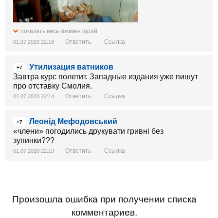
показать весь комментарий
Ответить
Ссылка
01.07.2020 22:18
Утилизация ватников
+7
Завтра курс полетит. Западные издания уже пишут
про отставку Смолия.
Ответить
Ссылка
01.07.2020 22:14
Леонід Мефодовський
+7
«члени» погодились друкувати гривні без
зупинки???
Ответить
Ссылка
01.07.2020 22:19
Произошла ошибка при получении списка
комментариев.