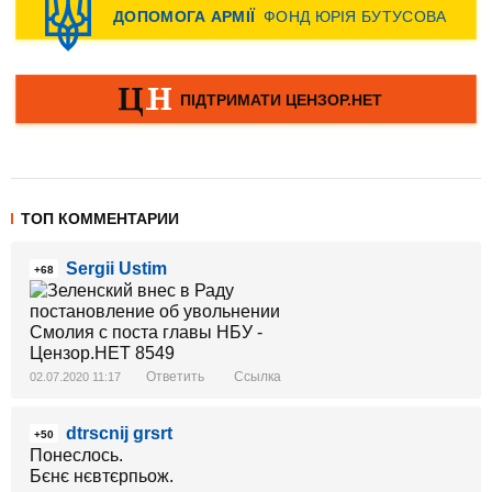
ТОП КОММЕНТАРИИ
Sergii Ustim
+68
Ответить
Ссылка
02.07.2020 11:17
dtrscnij grsrt
+50
Понеслось.
Бєнє нєвтєрпьож.