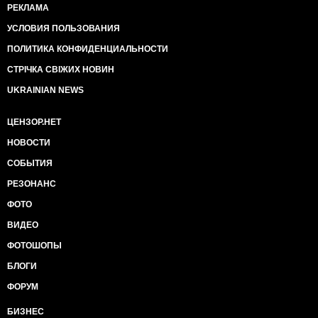
для кого. Хоч скільки не видавай папір замість
РЕКЛАМА
зарплат і пенсій - грошима він не стане. Запущений
верстат - це інфляція, підвищення цін, зникнення
УСЛОВИЯ ПОЛЬЗОВАНИЯ
товарів. І все це в умовах, коли українці і так
ПОЛИТИКА КОНФИДЕНЦИАЛЬНОСТИ
бідніють із кожним днем, коли накопичені гривні -
єдина надія дожити до нової зарплати або нової
СТРІЧКА СВІЖИХ НОВИН
роботи. І раптом все це перетворюється на потерть!
UKRAINIAN NEWS
Якій владі вдасться втриматися після такого? Яка
нестабільність після цього настане? Який агресор
ЦЕНЗОР.НЕТ
втримається від спокуси захопити ще шматок
української території? Якщо влада почне друкувати
НОВОСТИ
гроші, вона може знищити не тільки себе саму, а й
державу.
СОБЫТИЯ
Західні партнери України це прекрасно
РЕЗОНАНС
усвідомлюють. "Незалежність НБУ знаходиться у
центрі програми, яку підтримує МВФ, і ця
ФОТО
незалежність має бути забезпечена і наступником
ВИДЕО
голови Нацбанку" -
https://espreso.tv/news/2020/07/02/mvf_nagolosyla_na_
ФОТОШОПЫ
заявив представник МВФ Джеррі Райс. Посли групи
БЛОГИ
семи
https://espreso.tv/news/2020/07/02/******************************
ФОРУМ
відзначили , що втрата незалежності НБУ поставить
під загрозу надійність реформ в Україні та їхню
БИЗНЕС