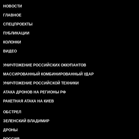
підтримку. У перекладі з дипломатичної мови це
НОВОСТИ
означає, що справжніх грошей не буде. Взагалі. І
грошей МВФ зокрема.
ГЛАВНОЕ
А буде ще й дефолт. Який тільки додасться до
СПЕЦПРОЕКТЫ
інфляції, підвищення цін, зникнення товарів. Тільки
в ще більшому ступені зменшить купівельну
ПУБЛИКАЦИИ
спроможність українців. Тільки в ще більшому
КОЛОНКИ
ступені доб'є українську економіку.
Ще кілька днів тому я був упевнений, що весь цей
ВИДЕО
кошмар трапиться восени.
Але, здається, він може відбутися вже влітку.
УНИЧТОЖЕНИЕ РОССИЙСКИХ ОККУПАНТОВ
https://espreso.tv/tag/vitaliy_portnykov Віталій
Портников , блог,
МАССИРОВАННЫЙ КОМБИНИРОВАННЫЙ УДАР
https://espreso.tv/article/2020/07/02/vitaliy_portnykov_z
УНИЧТОЖЕНИЕ РОССИЙСКОЙ ТЕХНИКИ
https://censor.net/comments/locate/3205659/019214db-
2dda-7303-9a63-b0c942f9c6af
АТАКА ДРОНОВ НА РЕГИОНЫ РФ
РАКЕТНАЯ АТАКА НА КИЕВ
ОБСТРЕЛ
ЗЕЛЕНСКИЙ ВЛАДИМИР
ДРОНЫ
РОССИЯ