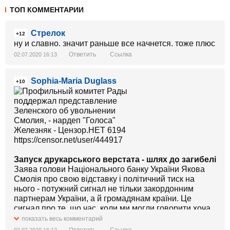
ТОП КОММЕНТАРИИ
Стрелок
+12
ну и славно. значит раньше все начнется. тоже плюс
Ответить
Ссылка
02.07.2020 16:13
Sophia-Maria Duglass
+10
https://censor.net/user/444917
Запуск друкарського верстата - шлях до загибелі
Заява голови Національного банку України Якова
Смолія про свою відставку і політичний тиск на
нього - потужний сигнал не тільки закордонним
партнерам України, а й громадянам країни. Це
сигнал про те, що час, коли ми могли говорити хоча
б про відносну стабільність національної валюти
показать весь комментарий
приходить до свого завершення. Що вже незабаром
Ответить
Ссылка
02.07.2020 16:12