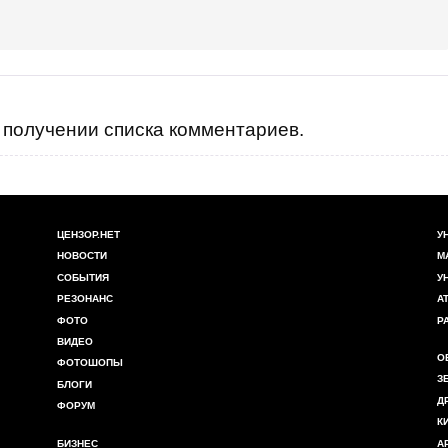
получении списка комментариев.
ЦЕНЗОР.НЕТ
У
НОВОСТИ
М
СОБЫТИЯ
У
РЕЗОНАНС
А
ФОТО
Р
ВИДЕО
О
ФОТОШОПЫ
З
БЛОГИ
Д
ФОРУМ
К
БИЗНЕС
А