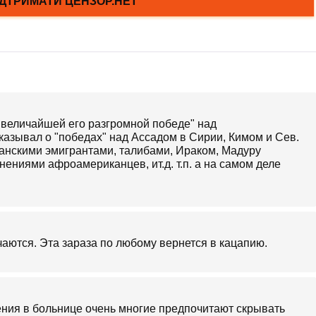
 величайшей его разгромной победе" над
казывал о "победах" над Ассадом в Сирии, Кимом и Сев.
канскими эмигрантами, талибами, Ираком, Мадуру
ениями афроамериканцев, ит.д. т.п. а на самом деле
чаются. Эта зараза по любому вернется в кацапию.
ения в больнице очень многие предпочитают скрывать