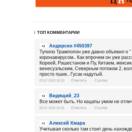
ТОП КОММЕНТАРИИ
Андерсен #450397
+2
Тупило Трампопон уже давно объявил о "
коронавирусом.. Как впрочем он уже расс
Кореей, Рашестаном и Пу, Китаем, мекси
венесуэльским, Северным потоком 2, волн
просто пшик.. Гусак надутый.
Ответить
Ссылка
03.07.2020 10:10
Видящий_23
+2
Все может быть. Но кацапы умом не отли
Ответить
Ссылка
03.07.2020 10:16
Алексей Хмара
+1
Учитывая сколько там стоит день нахожд