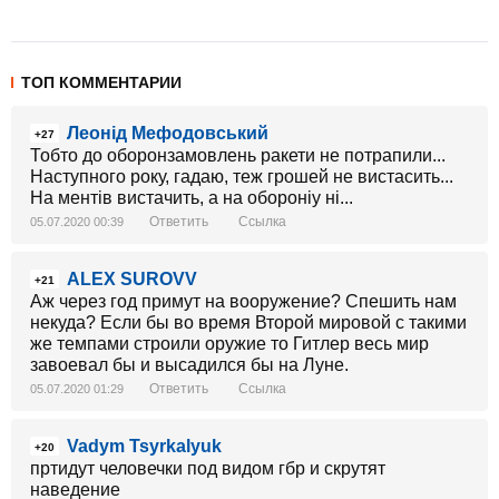
ТОП КОММЕНТАРИИ
Леонід Мефодовський
+27
Тобто до оборонзамовлень ракети не потрапили...
Наступного року, гадаю, теж грошей не вистасить...
На ментів вистачить, а на обороніу ні...
Ответить
Ссылка
05.07.2020 00:39
ALEX SUROVV
+21
Аж через год примут на вооружение? Спешить нам
некуда? Если бы во время Второй мировой с такими
же темпами строили оружие то Гитлер весь мир
завоевал бы и высадился бы на Луне.
Ответить
Ссылка
05.07.2020 01:29
Vadym Tsyrkalyuk
+20
пртидут человечки под видом гбр и скрутят
наведение