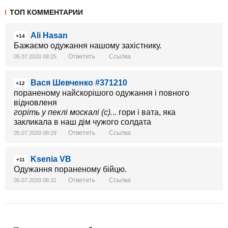
ТОП КОММЕНТАРИИ
Ali Hasan
+14
Бажаємо одужання нашому захістнику.
Ответить
Ссылка
05.07.2020 08:25
Вася Шевченко #371210
+12
пораненому найскорішого одужання і повного
відновленя
горіть у пеклі москалі (с).
.. гори і вата, яка
закликала в наш дім чужого солдата
Ответить
Ссылка
05.07.2020 08:29
Ksenia VB
+11
Одужання пораненому бійцю.
Ответить
Ссылка
05.07.2020 08:31