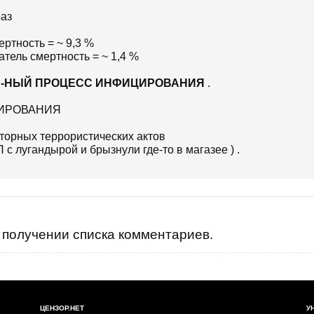
раз
ертность = ~ 9,3 %
атель смертность = ~ 1,4 %
ЕН-НЫЙ ПРОЦЕСС ИНФИЦИРОВАНИЯ
.
ИРОВАНИЯ
торных террористических актов
 с лугандырой и брызнули где-то в магазее ) .
получении списка комментариев.
ЦЕНЗОР.НЕТ
У