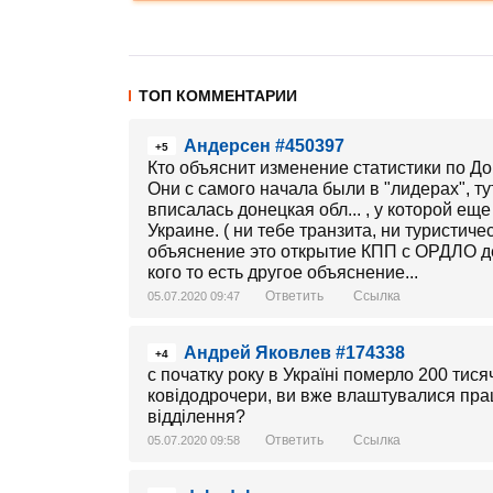
ТОП КОММЕНТАРИИ
Андерсен #450397
+5
Кто объяснит изменение статистики по До
Они с самого начала были в "лидерах", ту
вписалась донецкая обл... , у которой е
Украине. ( ни тебе транзита, ни туристиче
объяснение это открытие КПП с ОРДЛО де 
кого то есть другое объяснение...
Ответить
Ссылка
05.07.2020 09:47
Андрей Яковлев #174338
+4
с початку року в Україні померло 200 тис
ковідодрочери, ви вже влаштувалися прац
відділення?
Ответить
Ссылка
05.07.2020 09:58