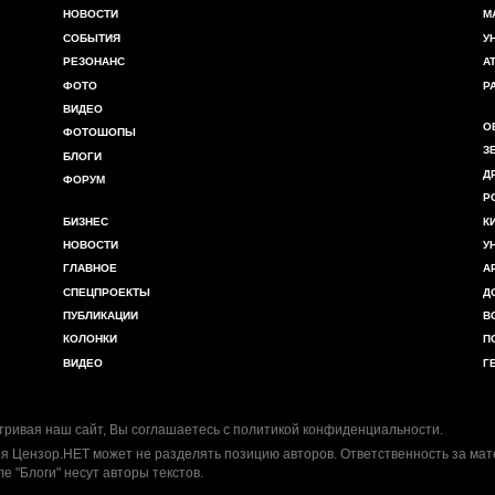
НОВОСТИ
М
СОБЫТИЯ
У
РЕЗОНАНС
А
ФОТО
Р
ВИДЕО
О
ФОТОШОПЫ
З
БЛОГИ
Д
ФОРУМ
Р
БИЗНЕС
К
НОВОСТИ
У
ГЛАВНОЕ
А
СПЕЦПРОЕКТЫ
Д
ПУБЛИКАЦИИ
В
КОЛОНКИ
П
ВИДЕО
Г
ривая наш сайт, Вы соглашаетесь с
политикой конфиденциальности
.
я Цензор.НЕТ может не разделять позицию авторов. Ответственность за ма
ле "Блоги" несут авторы текстов.