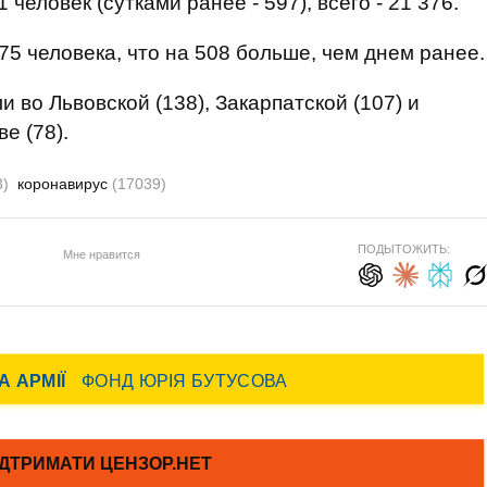
человек (сутками ранее - 597), всего - 21 376.
75 человека, что на 508 больше, чем днем ранее.
 во Львовской (138), Закарпатской (107) и
е (78).
3)
коронавирус
(17039)
ПОДЫТОЖИТЬ:
Мне нравится