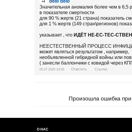
delo delo
+4
Значительная аномалия более чем в 6,5 
в показателе смертности
для 90 % жертв (21 страна) показатель см
для 1 % жертв (149 стран\регионов) показ
указывает , что
ИДЁТ НЕ-ЕС-ТЕС-СТВ
НЕЕСТЕСТВЕННЫЙ ПРОЦЕСС ИНФИЦ
может являться результатом , например,
необъявленной гибридной войны или пов
( занесли баллончики с ковидой через КПП
Ответить
Ссылка
05.07.2020 10:00
Произошла ошибка при 
О НАС