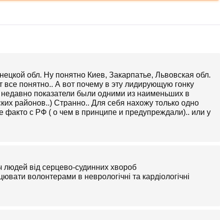
нецкой обл. Ну понятно Киев, Закарпатье, Львовская обл.
т все понятно.. А вот почему в эту лидирующую гонку
ще недавно показатели были одними из наименьших в
ских районов..) Странно.. Для себя нахожу только одно
факто с РФ ( о чем в принципе и предупреждали).. или у
яч людей від серцево-судинних хвороб
ювати волонтерами в неврологічні та кардіологічні