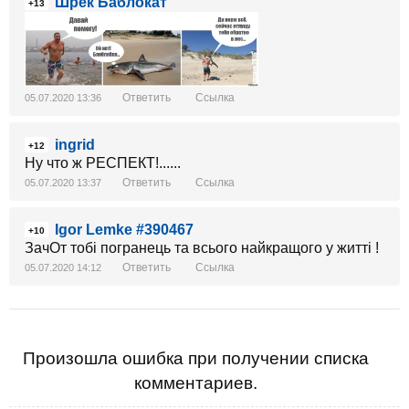
Шрек Баблокат
+13
Ответить
Ссылка
05.07.2020 13:36
ingrid
+12
Ну что ж РЕСПЕКТ!......
Ответить
Ссылка
05.07.2020 13:37
Igor Lemke #390467
+10
ЗачОт тобi погранець та всього найкращого у життi !
Ответить
Ссылка
05.07.2020 14:12
Произошла ошибка при получении списка
комментариев.