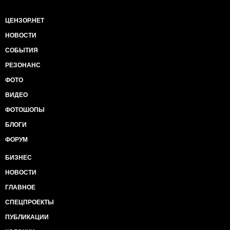
Створювати генетично модифіковані рослини для
посилення вітамінних та ін. властивостей, не маючи
уявлення про наслідки генетичного забруднення і
ЦЕНЗОР.НЕТ
міжвидових генетичних експериментів на тендітну
НОВОСТИ
екосистему.
Мета 3: Забезпечити здоровий спосіб життя і
СОБЫТИЯ
сприяти благополуччю всіх в будь-якому віці.
РЕЗОНАНС
Сенс: Примусова вакцинація для дітей і дорослих
під загрозою арешту і тюремного ув'язнення.
ФОТО
Підсаджувати на важкі ліки дітей і підлітків.
ВИДЕО
Проводити масові медикаментозні профілактичні
програми під приводом поліпшення здоров'я.
ФОТОШОПЫ
Мета 4: Забезпечити справедливу якісну освіту,
БЛОГИ
сприяти створенню можливостей для навчання
протягом усього життя.
ФОРУМ
Сенс: Освіта повинна виховувати слухняних
працівників, а не незалежних мислителів. Не
БИЗНЕС
допускати самоосвіту з альтернативних джерел.
НОВОСТИ
Мета 5: Досягнення гендерної рівності та
розширення прав і можливостей жінок і дівчаток.
ГЛАВНОЕ
Сенс: Криміналізація християнства, маргіналізація
СПЕЦПРОЕКТЫ
гетеросексуальності, демонізація чоловіків,
пропаганда ЛГБТ. Справжня мета полягає не в
ПУБЛИКАЦИИ
рівності, а маргіналізації і ганьбу будь-якого, хто