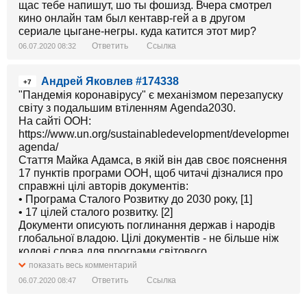
щас тебе напишут, шо ты фошизд. Вчера смотрел
кино онлайн там был кентавр-гей а в другом
сериале цыгане-негры. куда катится этот мир?
Ответить
Ссылка
06.07.2020 08:32
Андрей Яковлев #174338
+7
"Пандемія коронавірусу" є механізмом перезапуску
світу з подальшим втіленням Agenda2030.
На сайті ООН:
https://www.un.org/sustainabledevelopment/development-
agenda/
Стаття Майка Адамса, в якій він дав своє пояснення
17 пунктів програми ООН, щоб читачі дізналися про
справжні цілі авторів документів:
• Програма Сталого Розвитку до 2030 року, [1]
• 17 цілей сталого розвитку. [2]
Документи описують поглинання держав і народів
глобальної владою. Цілі документів - не більше ніж
кодові слова для програми світового
корпоративного управління, яке призведе людство в
показать весь комментарий
злидні, збагачуючи власників корпорацій.
Ответить
Ссылка
06.07.2020 08:47
Документи нічого не говорять про свободу людини,
про захист прав особистості, про невід'ємні права