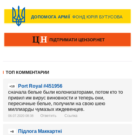
ТОП КОММЕНТАРИИ
Port Royal #451956
+10
сначала белые были колонизаторами, потом кто то
привил им вирус виновности и теперь они,
пересичные белые, получили на свою шею
миллиарды чумазых иждевенцев.
Ответить
Ссылка
06.07.2020 08:38
Підлога Маккартні
+8