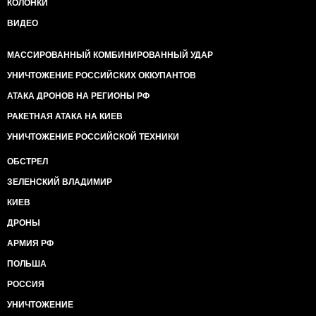
КОЛОНКИ
висловлює чоловічі якості. Кінцева мета полягає в
тому, щоб фемінізувати суспільство і прищепити
ВИДЕО
слухняність. Оскільки тільки чоловіча енергія здатна
повстати проти гноблення і боротися за права,
МАССИРОВАННЫЙ КОМБИНИРОВАННЫЙ УДАР
остільки придушення чоловічої енергії і мужності є
ключем до підтримання населення в стані покори.
УНИЧТОЖЕНИЕ РОССИЙСКИХ ОККУПАНТОВ
Ціль 6: Забезпечити доступність і збалансоване
АТАКА ДРОНОВ НА РЕГИОНЫ РФ
управління водопостачанням і санітарією.
Сенс: Передати корпораціям контроль над
РАКЕТНАЯ АТАКА НА КИЕВ
світовими запасами води і стягувати монопольні
УНИЧТОЖЕНИЕ РОССИЙСКОЙ ТЕХНИКИ
ціни за доставку води.
Мета 7: Забезпечити доступ до надійної, стійкої,
ОБСТРЕЛ
******** енергії для всіх.
Сенс: Ввести штрафи за використання вугілля, газу і
ЗЕЛЕНСКИЙ ВЛАДИМИР
нафти, одночасно ************, "зелену енергетику".
КИЕВ
Компанії зеленої енергетики, що виробляють дорогу і
ненадійну енергію, неконкурентноспроможні, тому
ДРОНЫ
повинні надаватися субсидія державою.
АРМИЯ РФ
Мета 8: Сприяти сталому економічному зростанню
на повну зайнятість для всіх.
ПОЛЬША
Сенс: Знищити малий бізнес. Змусити роботодавців
РОССИЯ
дотримуватися квоти найму ЛГБТ-працівників.
Встановити загальну шкалу зарплати для всіх
УНИЧТОЖЕНИЕ
підприємств в умовах централізовано планованої