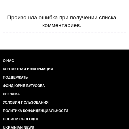
людини, дарованих Творцем. Цінності, як свобода і
права людини не входять ні в одну з 17 цілей ООН.
Документи також не пояснюють, як цілі будуть
Произошла ошибка при получении списка
досягнуті. Однак з тексту зрозуміло, що цілі можуть
комментариев.
бути досягнуті тільки за допомогою глобального
управління через правителів залежних тоталітарних
держав.
Мета 1: Повсюдно покінчити з бідністю у всіх її
формах.
Сенс: Поставити всіх на держдопомогу, продовольчі
талони, житлові субсидії та подачки, які перетворять
О НАС
людей на слухняних рабів. Не дозволяти людям
КОНТАКТНАЯ ИНФОРМАЦИЯ
забезпечувати самих себе. Привчати населення до
покори тим, хто дає посібники на їжу і предмети
ПОДДЕРЖАТЬ
першої необхідності. Оголосити це "перемогою над
бідністю".
ФОНД ЮРИЯ БУТУСОВА
Мета 2: Покінчити з голодом, забезпечити
РЕКЛАМА
продовольчу безпеку, поліпшити харчування і
сприяти сталому сільському господарству.
УСЛОВИЯ ПОЛЬЗОВАНИЯ
Сенс: Підсадити всю планету на залежність від ГМО
ПОЛИТИКА КОНФИДЕНЦИАЛЬНОСТИ
насіння корпорації Monsanto, збільшити
використання смертоносних гербіцидів під
НОВИНИ СЬОГОДНІ
приводом збільшення виробництва сх. культур.
UKRAINIAN NEWS