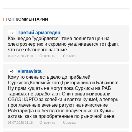
ТОП КОММЕНТАРИИ
Третий армагедец
+9
Как щедро "удобряется" тема поднятия цен на
электроэнергию и скромно умалчивается тот факт,
что все облэнерго частные...
Ответить
Ссылка
06.07.2020 21:10
vismavista
+5
Кому то очень есть дело до прибылей
Суркисов,Коломойского,Григоришина и Бабакова!
Ну прям кушать не могут пока Суркисы на РАБ
тарифах не заработают. Они приватизировали
ОБЛЭНЭРГО за копейки и взятки Кучме!, а теперь
проплаченные вченые ратуют на начисление
РАБтарифа на бесплатно полученные от Кучмы
активы как за приобретенные по рыночной цене!
Ответить
Ссылка
06.07.2020 21:16