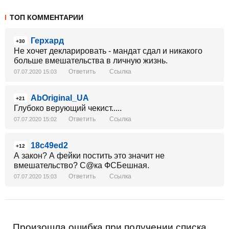
ТОП КОММЕНТАРИИ
Герхард
+30
Не хочет декларировать - мандат сдал и никакого
больше вмешательства в личную жизнь.
Ответить
Ссылка
07.07.2020 15:03
AbOriginal_UA
+21
Глубоко верующий чекист.....
Ответить
Ссылка
07.07.2020 15:02
18c49ed2
+12
А закон? А фейки постить это значит не
вмешательство? С@ка ФСБешная.
Ответить
Ссылка
07.07.2020 15:03
Произошла ошибка при получении списка