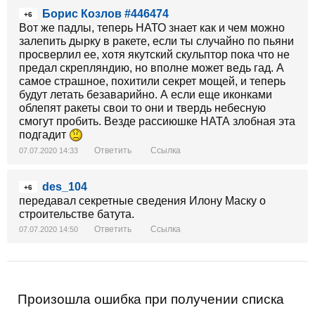
Борис Козлов #446474
+6
Вот же падлы, теперь НАТО знает как и чем можно
залепить дырку в ракете, если ты случайно по пьяни
просверлил ее, хотя якутский скульптор пока что не
предал скрепляндию, но вполне может ведь гад. А
самое страшное, похитили секрет мощей, и теперь
будут летать безаварийно. А если еще иконками
облепят ракеты свои то они и твердь небесную
смогут пробить. Везде рассиюшке НАТА злобная эта
подгадит
Ответить
Ссылка
07.07.2020 14:33
des_104
+6
передавал секретные сведения Илону Маску о
строительстве батута.
Ответить
Ссылка
07.07.2020 14:50
Произошла ошибка при получении списка