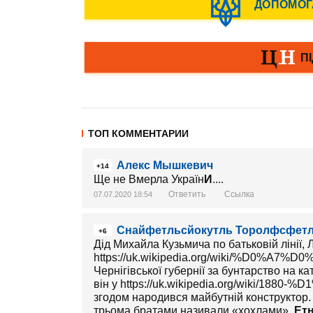
ТОП КОММЕНТАРИИ
Алекс Мышкевич
+14
Ще не Вмерла Україн
И
....
Ответить
Ссылка
07.07.2020 18:54
Снайфетльсйокутль Торолфсфет
+6
Дід Михайла Кузьмича по батьковій лінії, 
https://uk.wikipedia.org/wiki
Чернігівської губернії за бунтарство на ка
він у https://uk.wikipedia.org/wiki/1880
згодом народився майбутній конструктор. 
трьома братами називали «хохлами».
Етн