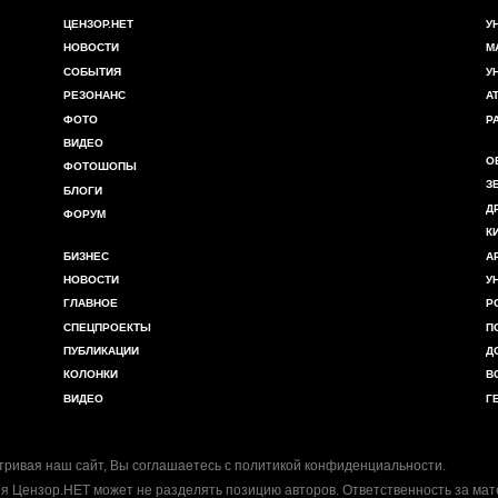
ЦЕНЗОР.НЕТ
У
НОВОСТИ
М
СОБЫТИЯ
У
РЕЗОНАНС
А
ФОТО
Р
ВИДЕО
О
ФОТОШОПЫ
З
БЛОГИ
Д
ФОРУМ
К
БИЗНЕС
А
НОВОСТИ
У
ГЛАВНОЕ
Р
СПЕЦПРОЕКТЫ
П
ПУБЛИКАЦИИ
Д
КОЛОНКИ
В
ВИДЕО
Г
ривая наш сайт, Вы соглашаетесь с
политикой конфиденциальности
.
я Цензор.НЕТ может не разделять позицию авторов. Ответственность за ма