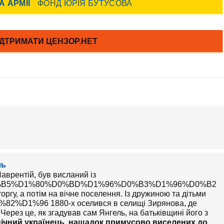
ль
Лаврентій, був висланий із
/%D0%A7%D0%B5%D1%80%D0%BD%D1%96%D0%B3%D1%96
торгу, а потім на вічне поселення. Із дружиною та дітьми
-%D1%82%D1%96 1880-х оселився в селищі Зирянова, де
Через це, як згадував сам Янгель, на батьківщині його з
ічний українець, нащадок примусово виселених до