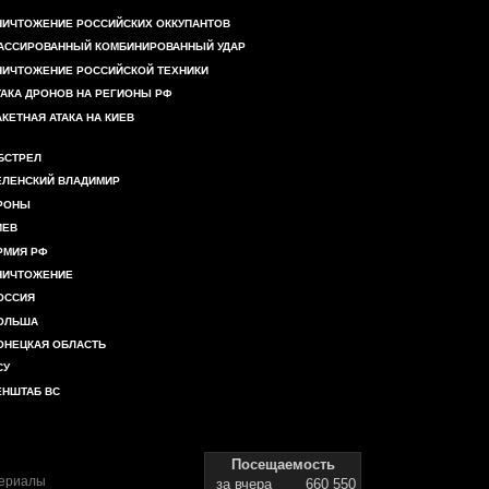
НИЧТОЖЕНИЕ РОССИЙСКИХ ОККУПАНТОВ
АССИРОВАННЫЙ КОМБИНИРОВАННЫЙ УДАР
НИЧТОЖЕНИЕ РОССИЙСКОЙ ТЕХНИКИ
ТАКА ДРОНОВ НА РЕГИОНЫ РФ
АКЕТНАЯ АТАКА НА КИЕВ
БСТРЕЛ
ЕЛЕНСКИЙ ВЛАДИМИР
РОНЫ
ИЕВ
РМИЯ РФ
НИЧТОЖЕНИЕ
ОССИЯ
ОЛЬША
ОНЕЦКАЯ ОБЛАСТЬ
СУ
ЕНШТАБ ВС
Посещаемость
териалы
за вчера
660 550