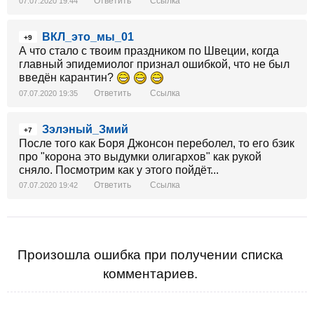
Ответить
Ссылка
07.07.2020 19:44
ВКЛ_это_мы_01
+9
А что стало с твоим праздником по Швеции, когда
главный эпидемиолог признал ошибкой, что не был
введён карантин?
Ответить
Ссылка
07.07.2020 19:35
Зэлэный_Змий
+7
После того как Боря Джонсон переболел, то его бзик
про "корона это выдумки олигархов" как рукой
сняло. Посмотрим как у этого пойдёт...
Ответить
Ссылка
07.07.2020 19:42
Произошла ошибка при получении списка
комментариев.