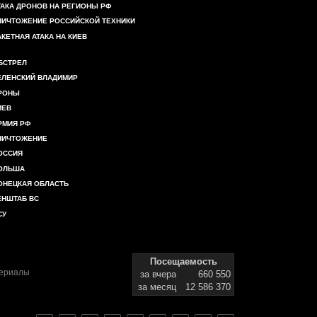
ТАКА ДРОНОВ НА РЕГИОНЫ РФ
НИЧТОЖЕНИЕ РОССИЙСКОЙ ТЕХНИКИ
АКЕТНАЯ АТАКА НА КИЕВ
БСТРЕЛ
ЕЛЕНСКИЙ ВЛАДИМИР
РОНЫ
ИЕВ
РМИЯ РФ
НИЧТОЖЕНИЕ
ОССИЯ
ОЛЬША
ОНЕЦКАЯ ОБЛАСТЬ
ЕНШТАБ ВС
СУ
Посещаемость
териалы
за вчера
660 550
за месяц
12 586 370