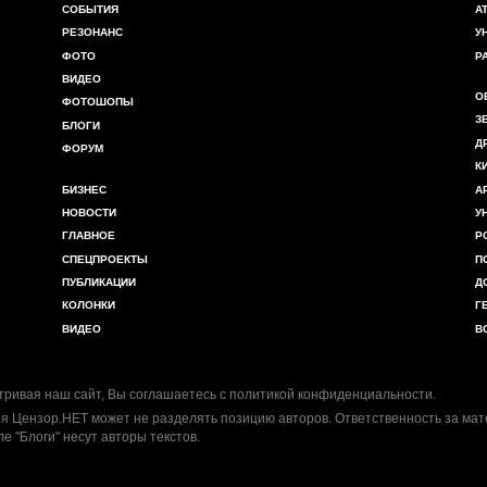
СОБЫТИЯ
А
РЕЗОНАНС
У
ФОТО
Р
ВИДЕО
О
ФОТОШОПЫ
З
БЛОГИ
Д
ФОРУМ
К
БИЗНЕС
А
НОВОСТИ
У
ГЛАВНОЕ
Р
СПЕЦПРОЕКТЫ
П
ПУБЛИКАЦИИ
Д
КОЛОНКИ
Г
ВИДЕО
В
ривая наш сайт, Вы соглашаетесь с
политикой конфиденциальности
.
я Цензор.НЕТ может не разделять позицию авторов. Ответственность за ма
ле "Блоги" несут авторы текстов.