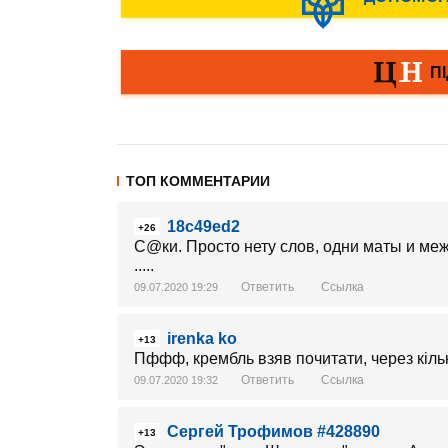
ТОП КОММЕНТАРИИ
18c49ed2
+26
C@ки. Просто нету слов, одни маты и ме
.....
Ответить
Ссылка
09.07.2020 19:29
irenka ko
+13
Пффф, крембль взяв почитати, через кільк
Ответить
Ссылка
09.07.2020 19:32
Сергей Трофимов #428890
+13