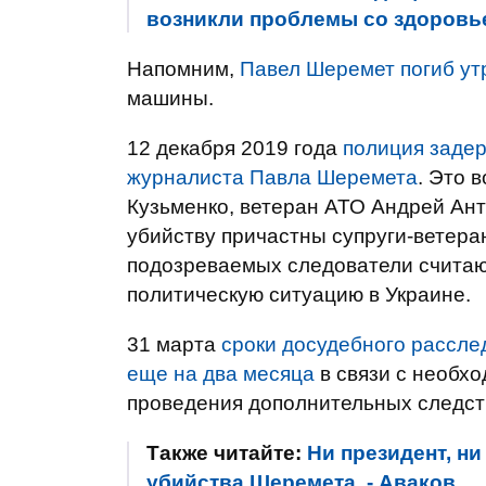
возникли проблемы со здоровь
Напомним,
Павел Шеремет погиб ут
машины.
12 декабря 2019 года
полиция задер
журналиста Павла Шеремета
. Это 
Кузьменко, ветеран АТО Андрей Анто
убийству причастны супруги-ветер
подозреваемых следователи считаю
политическую ситуацию в Украине.
31 марта
сроки досудебного рассле
еще на два месяца
в связи с необхо
проведения дополнительных следст
Также читайте:
Ни президент, н
убийства Шеремета, - Аваков