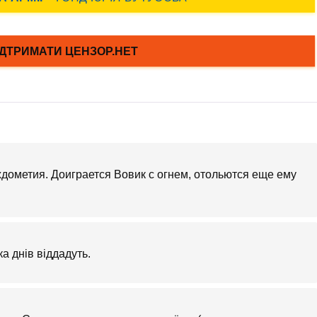
ждометия. Доиграется Вовик с огнем, отольются еще ему
а днів віддадуть.