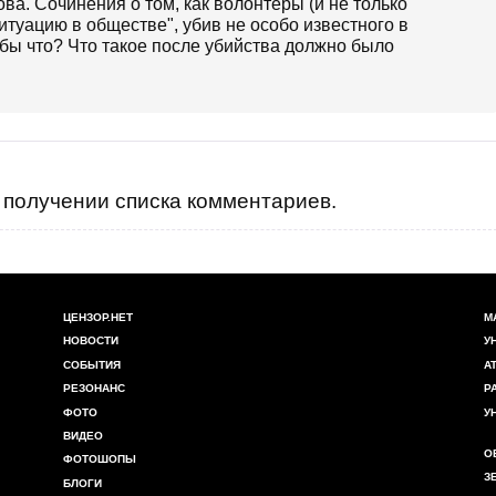
ва. Сочинения о том, как волонтёры (и не только
итуацию в обществе", убив не особо известного в
обы что? Что такое после убийства должно было
получении списка комментариев.
ЦЕНЗОР.НЕТ
М
НОВОСТИ
У
СОБЫТИЯ
А
РЕЗОНАНС
Р
ФОТО
У
ВИДЕО
О
ФОТОШОПЫ
З
БЛОГИ