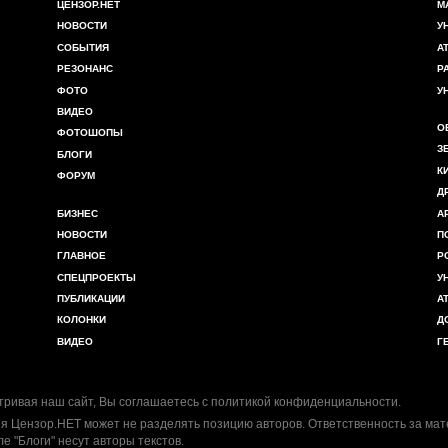
ЦЕНЗОР.НЕТ
М
НОВОСТИ
У
СОБЫТИЯ
А
РЕЗОНАНС
Р
ФОТО
У
ВИДЕО
О
ФОТОШОПЫ
З
БЛОГИ
К
ФОРУМ
Д
БИЗНЕС
А
НОВОСТИ
П
ГЛАВНОЕ
Р
СПЕЦПРОЕКТЫ
У
ПУБЛИКАЦИИ
А
КОЛОНКИ
Д
ВИДЕО
Г
ривая наш сайт, Вы соглашаетесь с
политикой конфиденциальности
.
я Цензор.НЕТ может не разделять позицию авторов. Ответственность за ма
ле "Блоги" несут авторы текстов.