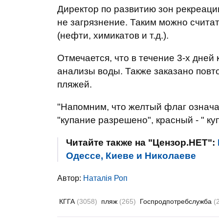
Директор по развитию зон рекреации
не загрязнение. Таким можно счита
(нефти, химикатов и т.д.).
Отмечается, что в течение 3-х дне
анализы воды. Также заказано пов
пляжей.
"Напомним, что желтый флаг означае
"купание разрешено", красный - " ку
Читайте также на "Цензор.НЕТ":
Одессе, Киеве и Николаеве
Автор:
Наталія Роп
КГГА
(3058)
пляж
(265)
Госпродпотребслужба
(