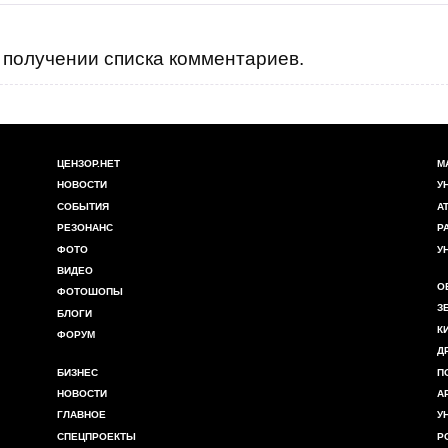
получении списка комментариев.
ЦЕНЗОР.НЕТ
М
НОВОСТИ
У
СОБЫТИЯ
А
РЕЗОНАНС
Р
ФОТО
У
ВИДЕО
О
ФОТОШОПЫ
З
БЛОГИ
К
ФОРУМ
Д
БИЗНЕС
П
НОВОСТИ
А
ГЛАВНОЕ
У
СПЕЦПРОЕКТЫ
Р