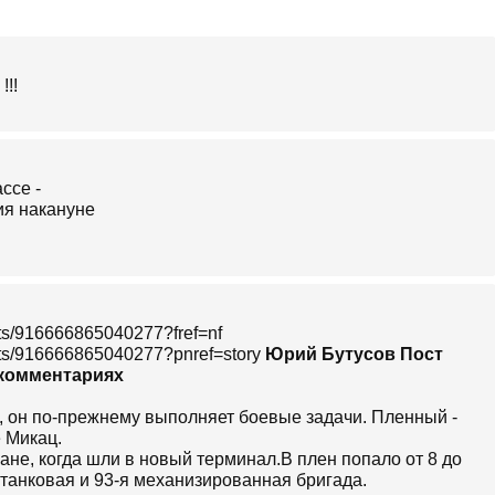
!!!
sts/916666865040277?fref=nf
osts/916666865040277?pnref=story
Юрий Бутусов Пост
 комментариях
л, он по-прежнему выполняет боевые задачи. Пленный -
е Микац.
мане, когда шли в новый терминал.В плен попало от 8 до
я танковая и 93-я механизированная бригада.