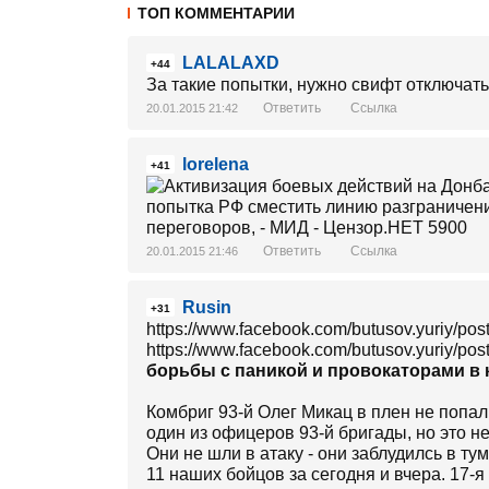
ТОП КОММЕНТАРИИ
LALALAXD
+44
За такие попытки, нужно свифт отключать 
Ответить
Ссылка
20.01.2015 21:42
lorelena
+41
Ответить
Ссылка
20.01.2015 21:46
Rusin
+31
https://www.facebook.com/butusov.yuriy/po
https://www.facebook.com/butusov.yuriy/p
борьбы с паникой и провокаторами в
Комбриг 93-й Олег Микац в плен не попа
один из офицеров 93-й бригады, но это н
Они не шли в атаку - они заблудилсь в ту
11 наших бойцов за сегодня и вчера. 17-