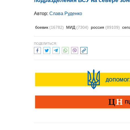
подразделения ВСУ на севере зон
Автор:
Слава Руденко
боевик
(16782)
МИД
(7304)
россия
(89109)
сеп
ПОДЕЛИТЬСЯ: