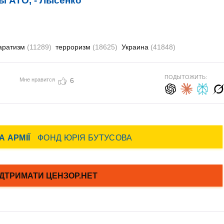
ы АТО, - Лысенко
аратизм
(11289)
терроризм
(18625)
Украина
(41848)
ПОДЫТОЖИТЬ:
Мне нравится
6