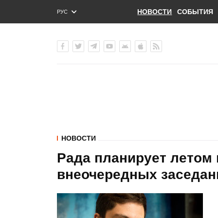
НОВОСТИ
СОБЫТИЯ
РУС
ENG
УКР
НОВОСТИ
Рада планирует летом 
внеочередных заседани