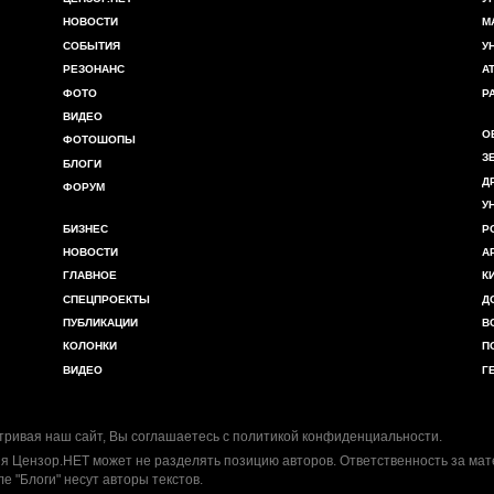
НОВОСТИ
М
СОБЫТИЯ
У
РЕЗОНАНС
А
ФОТО
Р
ВИДЕО
О
ФОТОШОПЫ
З
БЛОГИ
Д
ФОРУМ
У
БИЗНЕС
Р
НОВОСТИ
А
ГЛАВНОЕ
К
СПЕЦПРОЕКТЫ
Д
ПУБЛИКАЦИИ
В
КОЛОНКИ
П
ВИДЕО
Г
ривая наш сайт, Вы соглашаетесь с
политикой конфиденциальности
.
я Цензор.НЕТ может не разделять позицию авторов. Ответственность за ма
ле "Блоги" несут авторы текстов.