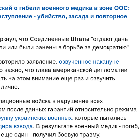
ский о гибели военного медика в зоне ООС:
ступление - убийство, засада и повторное
еркнул, что Соединенные Штаты "отдают дань
ли или были ранены в борьбе за демократию".
овторило заявление,
озвученное накануне
ко важно, что глава американской дипломатии
ть на этом внимание еще раз и озвучить
лично.
упационные войска в нарушение всех
м после данных гарантий относительно режима
руппу украинских военных
, которые пытались
дира взвода
. В результате военный медик - погиб
еще один - получил боевую травму.