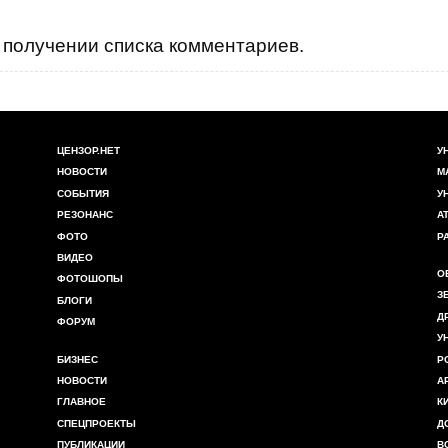
получении списка комментариев.
ЦЕНЗОР.НЕТ
У
НОВОСТИ
М
СОБЫТИЯ
У
РЕЗОНАНС
А
ФОТО
Р
ВИДЕО
О
ФОТОШОПЫ
З
БЛОГИ
Д
ФОРУМ
У
БИЗНЕС
Р
НОВОСТИ
А
ГЛАВНОЕ
К
СПЕЦПРОЕКТЫ
Д
ПУБЛИКАЦИИ
В