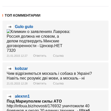
ТОП КОММЕНТАРИИ
Gulo gulo
+9
Ответить
Ссылка
21.01.2015 12:27
kobzar
+8
Чим відрізняються москаль і собака в Украіні?
Навіть пес розуміє дві мови, а москаль - ні
Ответить
Ссылка
21.01.2015 12:28
alexnn1
+6
Под Мариуполем силы АТО
http://infoua.biz/novosti/176932 уничтожили 40
боевиков и около 20 единиц техники , -
Штаб