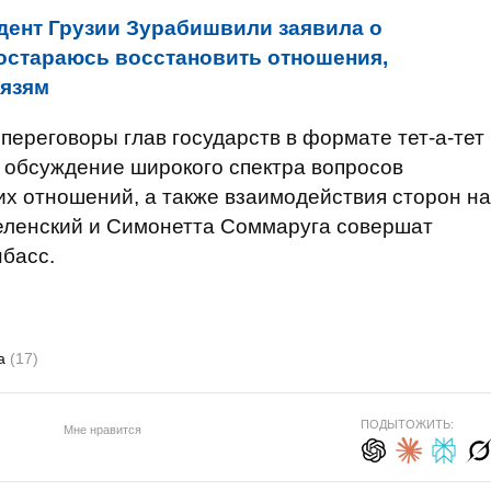
дент Грузии Зурабишвили заявила о
Постараюсь восстановить отношения,
вязям
ереговоры глав государств в формате тет-а-тет
я обсуждение широкого спектра вопросов
х отношений, а также взаимодействия сторон на
еленский и Симонетта Соммаруга совершат
басс.
та
(17)
ПОДЫТОЖИТЬ:
Мне нравится