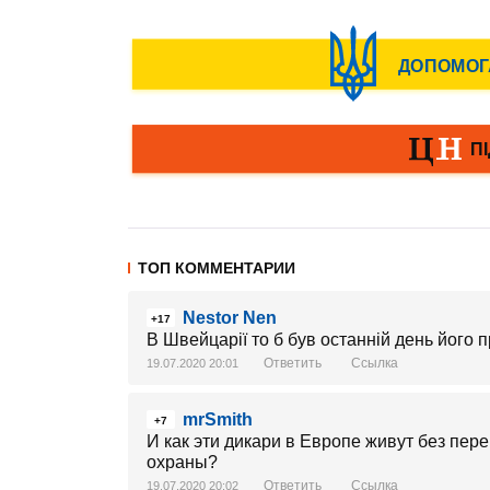
ТОП КОММЕНТАРИИ
Nestor Nen
+17
В Швейцарії то б був останній день його 
Ответить
Ссылка
19.07.2020 20:01
mrSmith
+7
И как эти дикари в Европе живут без пер
охраны?
Ответить
Ссылка
19.07.2020 20:02