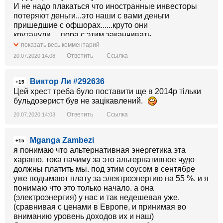
И не надо плакаться что иностранные инвесторы
потеряют деньги...это наши с вами деньги
пришедшие с офшорах......круто они
крутанули.....пора с этим заканчивать.
показать весь комментарий
Ответить
Ссылка
20.07.2020 14:08
Виктор Ли #292636
+15
Цей хрест треба було поставити ще в 2014р тільки
бульдозерист був не зацікавлений.
Ответить
Ссылка
20.07.2020 14:03
Mganga Zambezi
+15
я понимаю что альтернативная энергетика эта
харашо. тока пачиму за это альтернативное чудо
должны платить мы. под этим соусом в сентябре
уже подымают плату за электроэнергию на 55 %. и я
понимаю что это только начало. а она
(электроэнергия) у нас и так недешевая уже.
(сравнивая с ценами в Европе, и принимая во
вниманию уровень доходов их и наш)