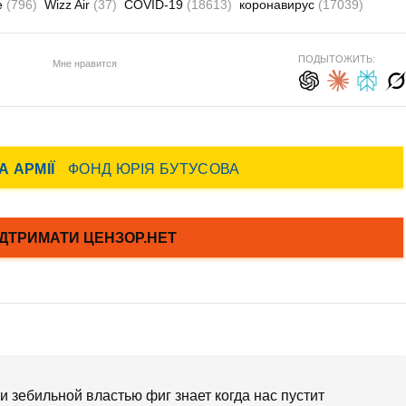
е
(796)
Wizz Air
(37)
COVID-19
(18613)
коронавирус
(17039)
ПОДЫТОЖИТЬ:
Мне нравится
и зебильной властью фиг знает когда нас пустит