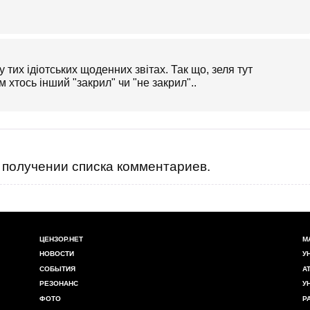
у тих ідіотських щоденних звітах. Так що, зеля тут
 хтось інший "закрил" чи "не закрил"..
получении списка комментариев.
ЦЕНЗОР.НЕТ
М
НОВОСТИ
У
СОБЫТИЯ
А
РЕЗОНАНС
У
ФОТО
Р