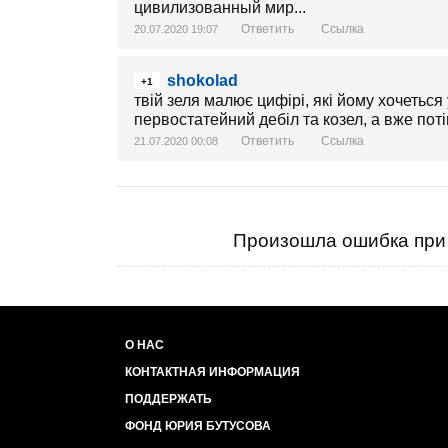
цивилизованный мир...
Ответить
Ссылка
20.07.2020 19:07
shokolad
+1
твій зеля малює цифірі, які йому хочеться 
первостатейний дебіл та козел, а вже потім
Ответить
Ссылка
21.07.2020 00:08
Произошла ошибка при 
О НАС
КОНТАКТНАЯ ИНФОРМАЦИЯ
ПОДДЕРЖАТЬ
ФОНД ЮРИЯ БУТУСОВА