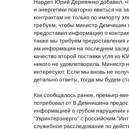
Нардеп Юрий Деревянко добавил, чт
и энергетики повторно явиться на 
контрактам не только по импорту эле
требуем, чтобы министр Демчишин п
предоставил информацию о контракт
также мы требуем предоставления и
им информация на последнем заседа
качество второй поставки угля из Ю
никого не удовлетворила. Министр н
интересуют. Если мы вновь не пол
детально ответы, тогда мы будем ст
Как сообщалось ранее, премьер-ми
потребовал от В.Демчишина предос
информацией о грубом нарушении и
"Укринтерэнерго" с российским "Ин
служебное расследование по дейст