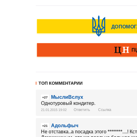
ТОП КОММЕНТАРИИ
МыслиВслух
+27
Однотуровый кондитер.
Ответить
Ссылка
21.01.2015 19:02
Адольфыч
+21
Не отставка..а посадка этого ********....!