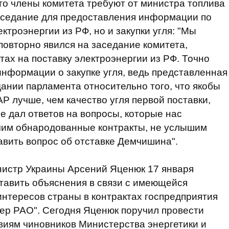
о члены комитета требуют от министра топлива
заседание для предоставления информации по
ктроэнергии из РФ, но и закупки угля: "Мы
овторно явился на заседание комитета,
ах на поставку электроэнергии из РФ. Точно
нформации о закупке угля, ведь представленная
нии парламента относительно того, что якобы
АР лучше, чем качество угля первой поставки,
е дал ответов на вопросы, которые нас
учим обнародованные контракты, не услышим
авить вопрос об отставке Демчишина".
нистр Украины Арсений Яценюк 17 января
тавить объяснения в связи с имеющейся
нтересов страны в контрактах госпредприятия
тер РАО". Сегодня Яценюк поручил провести
виям чиновников Министерства энергетики и