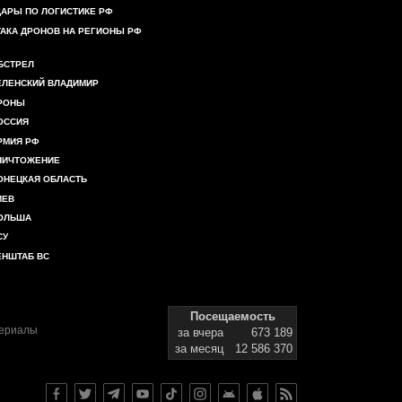
ДАРЫ ПО ЛОГИСТИКЕ РФ
ТАКА ДРОНОВ НА РЕГИОНЫ РФ
БСТРЕЛ
ЕЛЕНСКИЙ ВЛАДИМИР
РОНЫ
ОССИЯ
РМИЯ РФ
НИЧТОЖЕНИЕ
ОНЕЦКАЯ ОБЛАСТЬ
ИЕВ
ОЛЬША
СУ
ЕНШТАБ ВС
Посещаемость
териалы
за вчера
673 189
за месяц
12 586 370