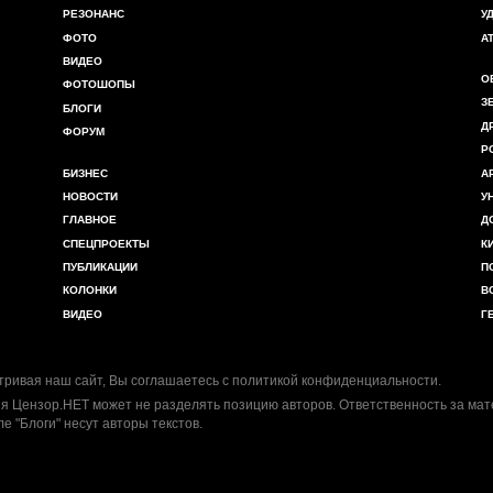
РЕЗОНАНС
У
ФОТО
А
ВИДЕО
О
ФОТОШОПЫ
З
БЛОГИ
Д
ФОРУМ
Р
БИЗНЕС
А
НОВОСТИ
У
ГЛАВНОЕ
Д
СПЕЦПРОЕКТЫ
К
ПУБЛИКАЦИИ
П
КОЛОНКИ
В
ВИДЕО
Г
ривая наш сайт, Вы соглашаетесь с
политикой конфиденциальности
.
я Цензор.НЕТ может не разделять позицию авторов. Ответственность за ма
ле "Блоги" несут авторы текстов.