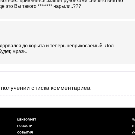
отное...Кривляется..машет ручонками...ничего внятно
е это Вы такого ******** нарыли..???
 дорвался до корыта и теперь неприкосаемый. Лол.
удет, мразь.
получении списка комментариев.
ЦЕНЗОР.НЕТ
М
НОВОСТИ
У
СОБЫТИЯ
У