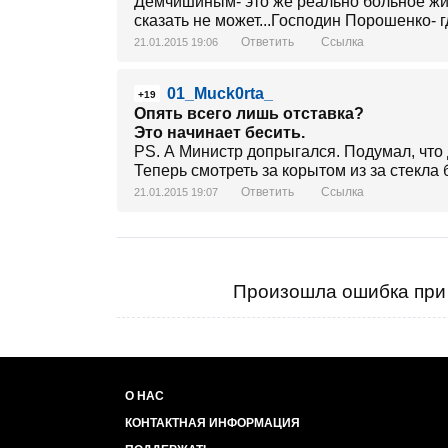
Демчишиным- это же реально больное жив
сказать не может...Господин Порошенко- гд
Ответить
Ссылка
21.01.2015 19:06
01_Muck0rta_
+19
Опять всего лишь отставка?
Это начинает бесить.
PS. А Министр допрыгался. Подумал, что
Теперь смотреть за корытом из за стекла б
Ответить
Ссылка
21.01.2015 19:07
Произошла ошибка при 
О НАС
КОНТАКТНАЯ ИНФОРМАЦИЯ