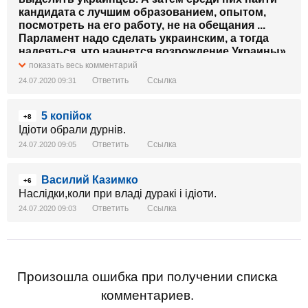
кандидата с лучшим образованием, опытом,
посмотреть на его работу, не на обещания ...
Парламент надо сделать украинским, а тогда
надеяться, что начнется возрождение Украины».
показать весь комментарий
Ответить
Ссылка
24.07.2020 09:31
5 копійок
+8
Ідіоти обрали дурнів.
Ответить
Ссылка
24.07.2020 09:05
Василий Казимко
+6
Наслідки,коли при владі дуракі і ідіоти.
Ответить
Ссылка
24.07.2020 09:03
Произошла ошибка при получении списка
комментариев.