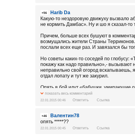
Harib Da
+56
Какую-то нездоровую движуху вызвало а
не кормить Дамбас». Ну и шо я сказал-то 
Причем, больше всех бушуют в комментар
возмущались жители Страны Терриконов. О
послали всех еще раз. И завязался бы то
Но советы каких-то соседей по глобусу: 
покажу как надо правильно»,- вызывают н
неправильно свой огород вскапываешь, я 
отдал лопату и тут же закурил.
Опять в бой идут «бабушки, умирающие о
Кацапы раньше дрались в интернете кост
показать весь комментарий
«бабушками, которые умирают». Сами ори
Ответить
Ссылка
22.01.2015 00:46
собираются. С них просто снимают через 
Москве безобидными стилистами и визажи
Валентин78
корпоративный страйкбол по выходным, и
+46
опять *****??
Ладно. Это был выброс эмоций, не годящ
Ответить
Ссылка
22.01.2015 00:45