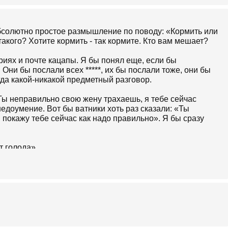
бсолютно простое размышление по поводу: «Кормить или
такого? Хотите кормить - так кормите. Кто вам мешает?
иях и почте кацапы. Я бы понял еще, если бы
ни бы послали всех *****, их бы послали тоже, они бы
гда какой-никакой предметный разговор.
«Ты неправильно свою жену трахаешь, я тебе сейчас
едоумение. Вот бы ватники хоть раз сказали: «Ты
покажу тебе сейчас как надо правильно». Я бы сразу
т голода».
ями «дедушек, которые воевали», теперь они дерутся
джинал-кацапы, естественно ни воевать, ни умирать не
налоговую десятину на убийство, а они работают в
стами. Самое боевое зверье из них играет в
 выкладывает фотки вконтакте.
ийся для учоного. Перейдем к существу вопроса.