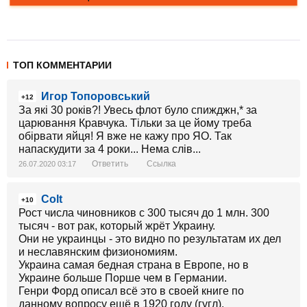
ТОП КОММЕНТАРИИ
Игор Топоровський
+12
За які 30 років?! Увесь флот було спижджн,* за
царювання Кравчука. Тільки за це йому треба
обірвати яйця! Я вже не кажу про ЯО. Так
напаскудити за 4 роки... Нема слів...
Ответить
Ссылка
26.07.2020 03:17
Colt
+10
Рост числа чиновников с 300 тысяч до 1 млн. 300
тысяч - вот рак, который жрёт Украину.
Они не украинцы - это видно по результатам их дел
и неславянским физиономиям.
Украина самая бедная страна в Европе, но в
Украине больше Порше чем в Германии.
Генри Форд описал всё это в своей книге по
данному вопросу ещё в 1920 году (гугл).