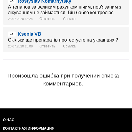
Rostyslav Komarnytsky
+5
А тепанов за великим рахунком нічим, пов'язаним з
лікуванням не займається. Він бабло контролює.
Ответить
Ссылка
26.07.2020 13:24
Ksenia VB
+3
Скільки ще препаратів протестуєте на українцях ?
Ответить
Ссылка
26.07.2020 13:08
Произошла ошибка при получении списка
комментариев.
О НАС
КОНТАКТНАЯ ИНФОРМАЦИЯ