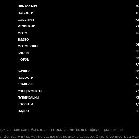
ЦЕНЗОР.НЕТ
М
НОВОСТИ
У
СОБЫТИЯ
А
РЕЗОНАНС
Р
ФОТО
У
ВИДЕО
О
ФОТОШОПЫ
З
БЛОГИ
К
ФОРУМ
Д
БИЗНЕС
П
НОВОСТИ
А
ГЛАВНОЕ
У
СПЕЦПРОЕКТЫ
Р
ПУБЛИКАЦИИ
А
КОЛОНКИ
Д
ВИДЕО
Г
ривая наш сайт, Вы соглашаетесь с
политикой конфиденциальности
.
я Цензор.НЕТ может не разделять позицию авторов. Ответственность за ма