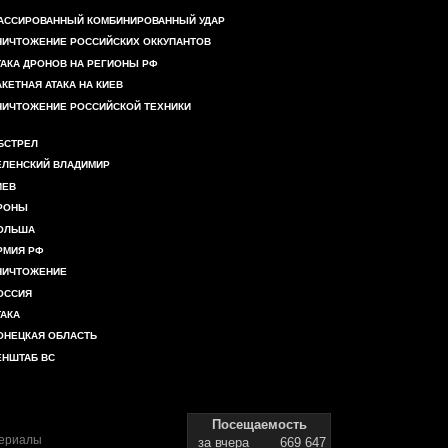
АССИРОВАННЫЙ КОМБИНИРОВАННЫЙ УДАР
НИЧТОЖЕНИЕ РОССИЙСКИХ ОККУПАНТОВ
ТАКА ДРОНОВ НА РЕГИОНЫ РФ
АКЕТНАЯ АТАКА НА КИЕВ
НИЧТОЖЕНИЕ РОССИЙСКОЙ ТЕХНИКИ
БСТРЕЛ
ЕЛЕНСКИЙ ВЛАДИМИР
ИЕВ
РОНЫ
ОЛЬША
РМИЯ РФ
НИЧТОЖЕНИЕ
ОССИЯ
ТАКА
ОНЕЦКАЯ ОБЛАСТЬ
ЕНШТАБ ВС
Посещаемость
териалы
за вчера
669 647