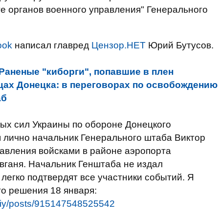
е органов военного управления" Генерального
ook
написал главред
Цензор.НЕТ
Юрий Бутусов.
Раненые "киборги", попавшие в плен
цах Донецка: в переговорах по освобождению
аб
ых сил Украины по обороне Донецкого
я лично начальник Генерального штаба Виктор
авления войсками в районе аэропорта
овганя. Начальник Генштаба не издал
легко подтвердят все участники событий. Я
го решения 18 января:
riy/posts/915147548525542