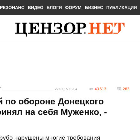
РЕЗОНАНС
ВИДЕО
БЛОГИ
ФОРУМ
БИЗНЕС
ПУБЛИКАЦИИ
Т
43 613
283
22.01.15 15:04
й по обороне Донецкого
инял на себя Муженко, -
грубо нарушены многие требования