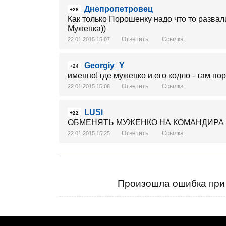
Днепропетровец
+28
Как только Порошенку надо что то развал
Муженка))
Ответить
Ссылка
22.01.2015 15:07
Georgiy_Y
+24
именно! где муженко и его кодло - там п
Ответить
Ссылка
22.01.2015 15:06
LUSi
+22
ОБМЕНЯТЬ МУЖЕНКО НА КОМАНДИРА БАТА
Ответить
Ссылка
22.01.2015 15:25
Произошла ошибка при 