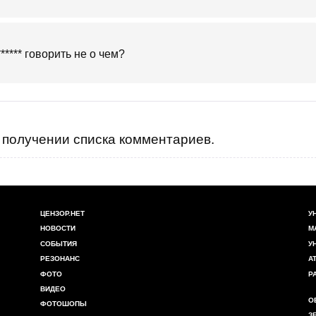
***** говорить не о чем?
получении списка комментариев.
ЦЕНЗОР.НЕТ
У
НОВОСТИ
М
СОБЫТИЯ
У
РЕЗОНАНС
А
ФОТО
Р
ВИДЕО
О
ФОТОШОПЫ
З