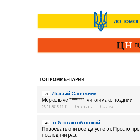
ТОП КОММЕНТАРИИ
Лысый Сапожник
+71
Меркель че ********, чи климакс поздний.
Ответить
Ссылка
23.01.2015 14:11
тобтотактобтоокей
+43
Повоевать они всегда успеют. Просто пр
последний раз.