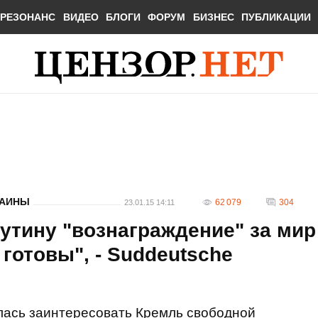
РЕЗОНАНС
ВИДЕО
БЛОГИ
ФОРУМ
БИЗНЕС
ПУБЛИКАЦИИ
РАИНЫ
62 079
304
23.01.15 14:11
утину "вознаграждение" за мир
 готовы", - Suddeutsche
лась заинтересовать Кремль свободной