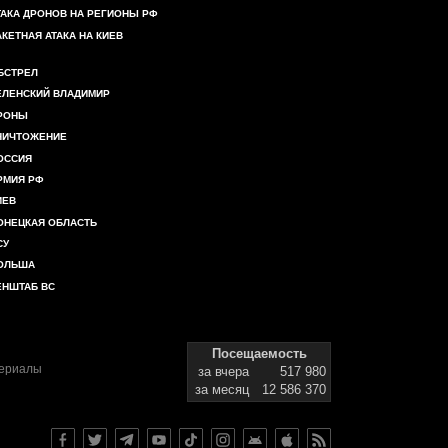
ТАКА ДРОНОВ НА РЕГИОНЫ РФ
АКЕТНАЯ АТАКА НА КИЕВ
БСТРЕЛ
ЕЛЕНСКИЙ ВЛАДИМИР
РОНЫ
НИЧТОЖЕНИЕ
ОССИЯ
РМИЯ РФ
ИЕВ
ОНЕЦКАЯ ОБЛАСТЬ
СУ
ОЛЬША
ЕНШТАБ ВС
Посещаемость
териалы
за вчера
517 980
за месяц
12 586 370