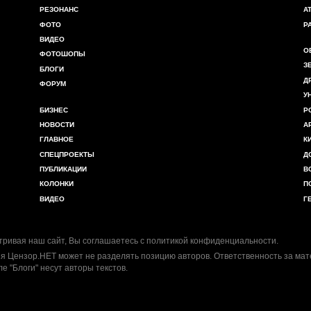
РЕЗОНАНС
А
ФОТО
Р
ВИДЕО
О
ФОТОШОПЫ
З
БЛОГИ
Д
ФОРУМ
У
БИЗНЕС
Р
НОВОСТИ
А
ГЛАВНОЕ
К
СПЕЦПРОЕКТЫ
Д
ПУБЛИКАЦИИ
В
КОЛОНКИ
П
ВИДЕО
Г
ривая наш сайт, Вы соглашаетесь с
политикой конфиденциальности
.
я Цензор.НЕТ может не разделять позицию авторов. Ответственность за ма
ле "Блоги" несут авторы текстов.