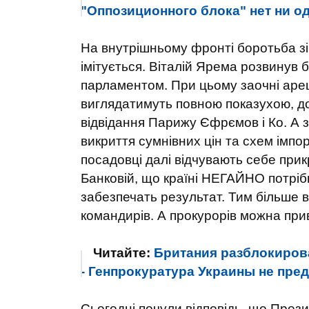
"Оппозиционного блока" нет ни о
На внутрішньому фронті боротьба з
імітується. Віталій Ярема розвинув 
парламентом. При цьому заочні ареш
виглядатимуть повною показухою, до
відвідання Парижу Єфрємов і Ко. А з
викриття сумнівних цін та схем імпор
посадовці далі відчувають себе при
Банковій, що країні НЕГАЙНО потрібн
забезпечать результат. Тим більше в
командирів. А прокурорів можна при
Читайте:
Британия разблокиров
- Генпрокуратура Украины не пре
Сьогодні почули відповідь, що Прези