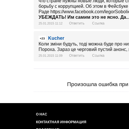
что стране нужны новые люди, которые с
борьбу с коррупцией. Об этом в Фейсбу
Раде https://www.facebook.com/IegorSoboli
УБЕЖДАТЬ! Им самим это не ясно. Да..
Ответить
Ссылка
25.01.2015 11:12
Kucher
+23
Коли зміни будуть, тоді можна буде про ни
Пороха. Зараз це черговий пустий анонс, 
Ответить
Ссылка
25.01.2015 11:09
Произошла ошибка при 
О НАС
КОНТАКТНАЯ ИНФОРМАЦИЯ