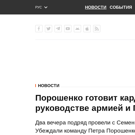
НОВОСТИ
СОБЫТИЯ
РУС
ENG
УКР
НОВОСТИ
Порошенко готовит ка
руководстве армией и Г
Два вечера подряд провели с Семе
Убеждали команду Петра Порошенко