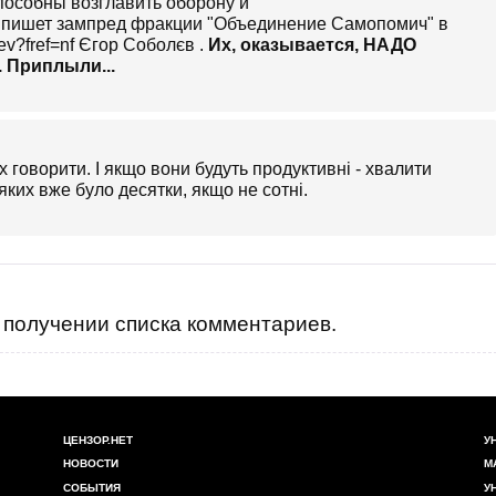
пособны возглавить оборону и
ке пишет зампред фракции "Объединение Самопомич" в
ev?fref=nf Єгор Соболєв .
Их, оказывается, НАДО
. Приплыли...
х говорити. І якщо вони будуть продуктивні - хвалити
яких вже було десятки, якщо не сотні.
получении списка комментариев.
ЦЕНЗОР.НЕТ
У
НОВОСТИ
М
СОБЫТИЯ
У