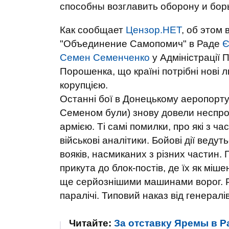
способны возглавить оборону и бор
Как сообщает
Цензор.НЕТ
, об этом
"Объединение Самопомич" в Раде
Є
Семен Семенченко
у Адміністрації
Порошенка, що країні потрібні нові л
корупцією.
Останні бої в Донецькому аеропорту 
Семеном були) знову довели неспр
армією. Ті самі помилки, про які з ч
військові аналітики. Бойові дії ве
вояків, насмиканих з різних частин. 
прикута до блок-постів, де їх як міш
ще серйознішими машинами ворог. Р
паралічі. Типовий наказ від генералі
Читайте:
За отставку Яремы в Р