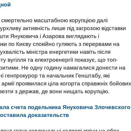
дной
і смертельно масштабною корупцією далі
бурхливу активність лише під загрозою відставки
ти Януковича і Азарова виглядають і
ки по Києву спокійно гуляють з перервами на
ухвалість міністра енергетики навіть після
ту вугілля та електроенергії показує, що топ-
критими. Не одну годину намагалися донести на
і генпрокурор та начальник Генштабу, які
 армії проявилася ціла когорта справжніх бойови
везти з держав, де вони нищать корупцію.
ала счета подельника Януковича Злочевского
доставила доказательств
дент готує кардинальні кадрові зміни на обох