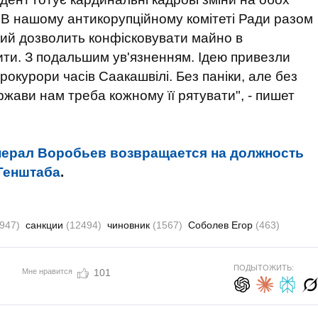
 В нашому антикорупційному комітеті Ради разом
який дозволить конфісковувати майно в
нити. З подальшим ув'язненням. Ідею привезли
окурори часів Саакашвілі. Без паніки, але без
жави нам треба кожному її рятувати", - пишет
нерал Воробьев возвращается на должность
Генштаба
.
(947)
санкции
(12494)
чиновник
(1567)
Соболев Егор
(463)
ПОДЫТОЖИТЬ:
Мне нравится
101