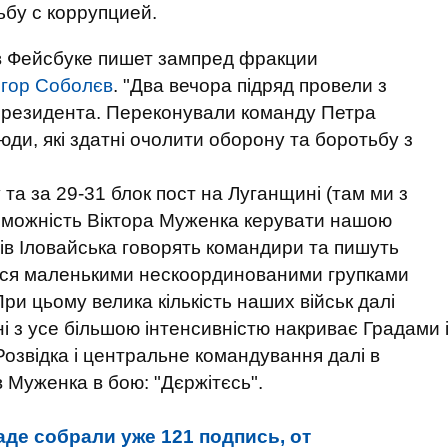
ьбу с коррупцией.
 в Фейсбуке пишет зампред фракции
гор Соболєв
. "Два вечора підряд провели з
 Президента. Переконували команду Петра
юди, які здатні очолити оборону та боротьбу з
та за 29-31 блок пост на Луганщині (там ми з
оможність Віктора Муженка керувати нашою
асів Іловайська говорять командири та пишуть
дуться маленькими нескоординованими групками
При цьому велика кількість наших військ далі
ені з усе більшою інтенсивністю накриває Градами 
озвідка і центральне командування далі в
в Муженка в бою: "Дєржітєсь".
аде собрали уже 121 подпись, от