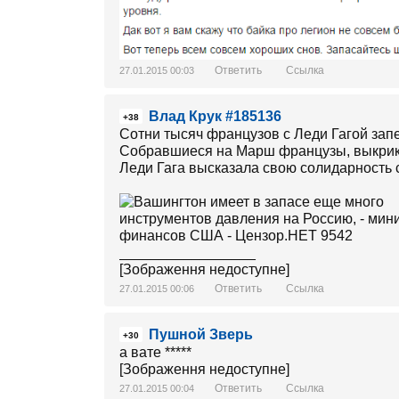
Ответить
Ссылка
27.01.2015 00:03
Влад Крук #185136
+38
Сотни тысяч французов с Леди Гагой запе
Собравшиеся на Марш французы, выкрикив
Леди Гага высказала свою солидарность 
_________________
[Зображення недоступне]
Ответить
Ссылка
27.01.2015 00:06
Пушной Зверь
+30
а вате *****
[Зображення недоступне]
Ответить
Ссылка
27.01.2015 00:04