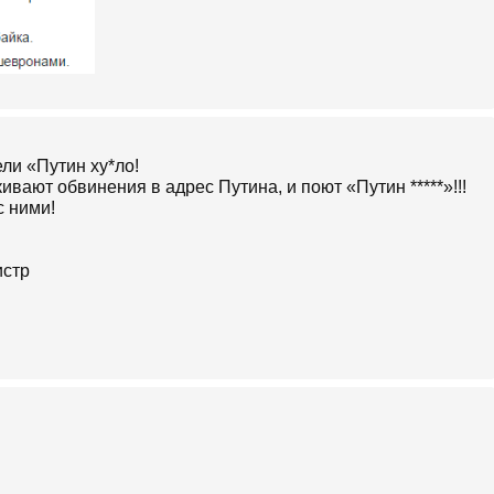
ли «Путин ху*ло!
ают обвинения в адрес Путина, и поют «Путин *****»!!!
с ними!