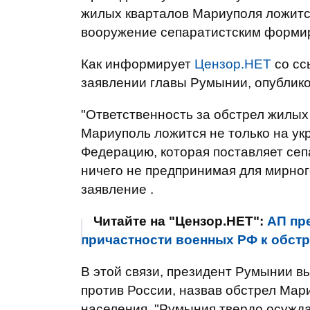
жилых кварталов Мариуполя ложит
вооружение сепаратистским формир
Как информирует
Цензор.НЕТ
со сс
заявлении главы Румынии, опублик
"Ответственность за обстрел жилых
Мариуполь ложится не только на ук
Федерацию, которая поставляет се
ничего не предпринимая для мирного
заявление .
Читайте на "Цензор.НЕТ":
АП пр
причастности военных РФ к обст
В этой связи, президент Румынии в
против России, назвав обстрел Мар
населения. "Румыния твердо осужд