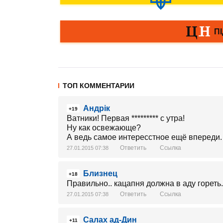
ТОП КОММЕНТАРИИ
Андрік
+19
Ватники! Первая ********* с утра!
Ну как освежающе?
А ведь самое интересстное ещё впереди.
Ответить
Ссылка
27.01.2015 07:38
Близнец
+18
Правильно.. кацапня должна в аду гореть.
Ответить
Ссылка
27.01.2015 07:38
Салах ад-Дин
+11