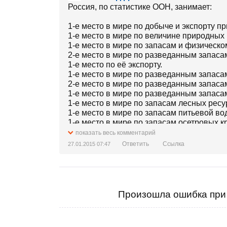
Россия, по статистике ООН, занимает:
1-е место в мире по добыче и экспорту п
1-е место в мире по величине природных 
1-е место в мире по запасам и физическо
2-е место в мире по разведанным запаса
1-е место по её экспорту.
1-е место в мире по разведанным запаса
2-е место в мире по разведанным запасам
1-е место в мире по разведанным запаса
1-е место в мире по запасам лесных рес
1-е место в мире по запасам питьевой во
1-е место в мире по запасам осетровых,к
1-е место в мире по разведанным запасам
показать весь комментарий
1-е место в мире по экспорту азотных уд
Ответить
Ссылка
27.01.2015 07:47
1-е место в мире по запасам торфа.
Где же деньги?
1-е место в мире по темпам роста числа
долларовых миллиардеров (после США).
Произошла ошибка при 
Социальные показатели:
-67-е место в мире по уровню жизни