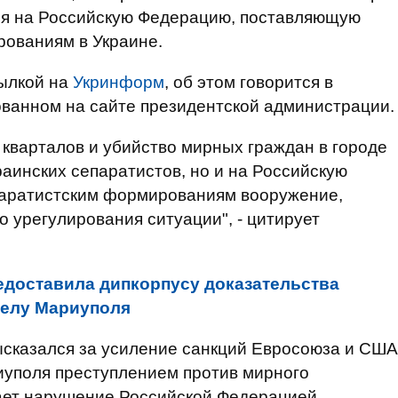
ся на Российскую Федерацию, поставляющую
ованиям в Украине.
ылкой на
Укринформ
, об этом говорится в
ованном на сайте президентской администрации.
 кварталов и убийство мирных граждан в городе
раинских сепаратистов, но и на Российскую
паратистским формированиям вооружение,
 урегулирования ситуации", - цитирует
едоставила дипкорпусу доказательства
релу Мариуполя
ысказался за усиление санкций Евросоюза и США
иуполя преступлением против мирного
ает нарушение Российской Федерацией