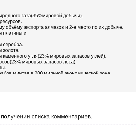
риродного газа(35%мировой добычи).
ресурсов.
му объёму экспорта алмазов и 2-е место по их добыче.
м платины и
м серебра.
 золота.
м каменного угля(23% мировых запасов углей).
урсов(23% мировых запасов леса).
ды.
рабов,минтая в 200 мильной экономической зоне.
 олова,цинка,титания, ниобия.
обрений.
 долларовых миллиардеров и 2-е место - по КОЛИЧЕСТВУ
получении списка комментариев.