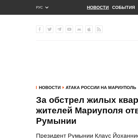
НОВОСТИ
СОБЫТИЯ
РУС
ENG
УКР
НОВОСТИ
АТАКА РОССИИ НА МАРИУПОЛЬ
За обстрел жилых ква
жителей Мариуполя отв
Румынии
Президент Румынии Клаус Йоханнис 