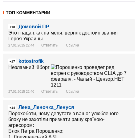
ТОП КОММЕНТАРИИ
Домовой ПР
+18
Этот пацан,как на меня, верняк достоин звания
Героя Украины
Ответить
Ссылка
27.01.2015 22:44
kotostrofik
+17
Незламний Кіборг
Ответить
Ссылка
27.01.2015 22:40
Лена_Леночка_Ленуся
+14
Порохоботи, чому депутати з вашог улюбленого
блоку не захотіли признати рашу країною-
агресором:
Блок Петра Порошенко:
1. Лопушанський А.Я.