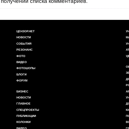
получении списка комментариев.
ЦЕНЗОР.НЕТ
У
НОВОСТИ
М
СОБЫТИЯ
У
РЕЗОНАНС
А
ФОТО
У
ВИДЕО
О
ФОТОШОПЫ
З
БЛОГИ
Д
ФОРУМ
Р
БИЗНЕС
А
НОВОСТИ
У
ГЛАВНОЕ
Д
СПЕЦПРОЕКТЫ
К
ПУБЛИКАЦИИ
П
КОЛОНКИ
В
ВИДЕО
Г