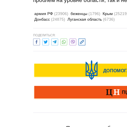
проблем на уровне области, так и н
армия РФ
(23906)
беженцы
(1796)
Крым
(25219
Донбасс
(24875)
Луганская область
(6736)
ПОДЕЛИТЬСЯ: