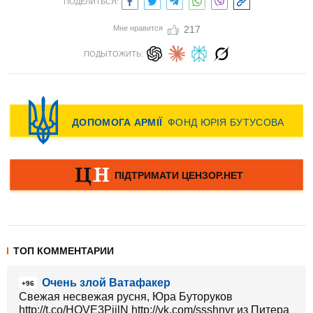
ПОДЕЛИТЬСЯ:
Мне нравится
217
ПОДЫТОЖИТЬ:
ТОП КОММЕНТАРИИ
Очень злой Ватафакер
+96
Свежая несвежая русня, Юра Буторуков
http://t.co/HOVE3PjilN http://vk.com/ssshnyr из Питера