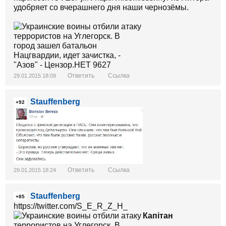
удобряет со вчерашнего дня наши чернозёмы.
Ответить
Ссылка
29.01.2015 18:09
Stauffenberg
+92
Ответить
Ссылка
29.01.2015 18:24
Stauffenberg
+85
https://twitter.com/S_E_R_Z_H_
Капiтан