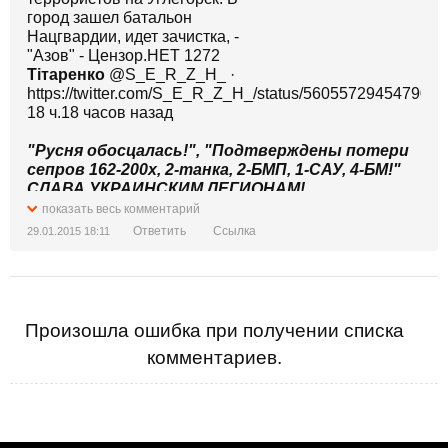
Тiтаренко
@S_E_R_Z_H_ ·
https://twitter.com/S_E_R_Z_H_/status/560557294547902
18 ч.18 часов назад
"Русня обосцалась!", "Подтверждены потери
сепров 162-200х, 2-танка, 2-БМП, 1-САУ, 4-БМ!"
СЛАВА УКРАИНСКИМ ЛЕГИОНАМ!
показать весь комментарий
Ответить
Ссылка
29.01.2015 18:11
Произошла ошибка при получении списка
комментариев.