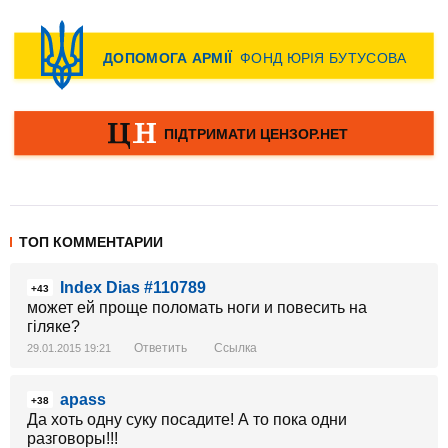
ТОП КОММЕНТАРИИ
Index Dias #110789
+43
может ей проще поломать ноги и повесить на
гіляке?
Ответить
Ссылка
29.01.2015 19:21
apass
+38
Да хоть одну суку посадите! А то пока одни
разговоры!!!