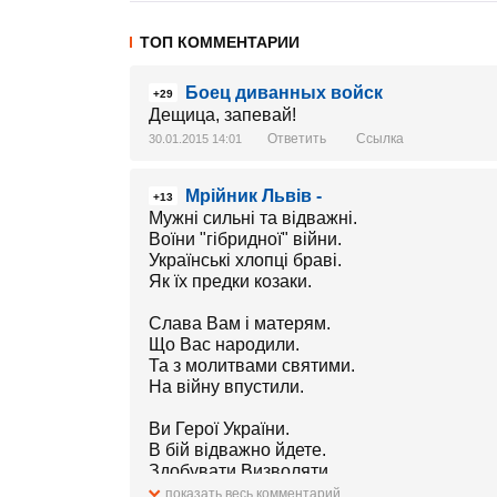
ТОП КОММЕНТАРИИ
Боец диванных войск
+29
Дещица, запевай!
Ответить
Ссылка
30.01.2015 14:01
Мрійник Львів -
+13
Мужні сильні та відважні.
Воїни "гібридної" війни.
Українські хлопці браві.
Як їх предки козаки.
Слава Вам і матерям.
Що Вас народили.
Та з молитвами святими.
На війну впустили.
Ви Герої України.
В бій відважно йдете.
Здобувати Визволяти
Рідні наші землі
показать весь комментарий