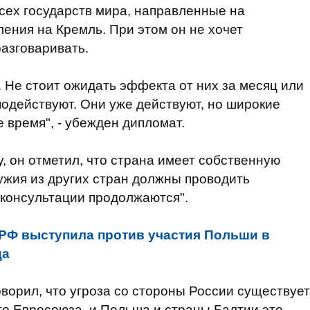
сех государств мира, направленные на
ления на Кремль. При этом он не хочет
разговаривать.
Не стоит ожидать эффекта от них за месяц или
подействуют. Они уже действуют, но широкие
 время", - убежден дипломат.
у, он отметил, что страна имеет собственную
ружия из других стран должны проводить
"консультации продолжаются".
РФ выступила против участия Польши в
ца
орил, что угроза со стороны России существует
его Евросоюза, и Польша и страны Балтии это