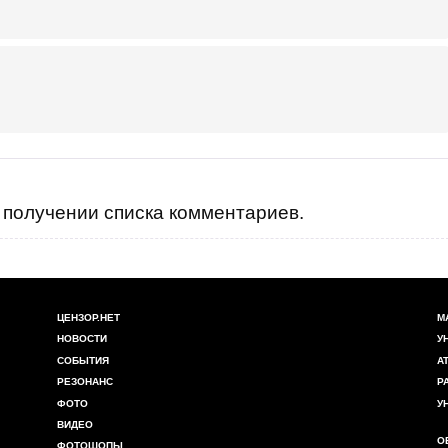
получении списка комментариев.
ЦЕНЗОР.НЕТ
М
НОВОСТИ
У
СОБЫТИЯ
А
РЕЗОНАНС
Р
ФОТО
У
ВИДЕО
О
ФОТОШОПЫ