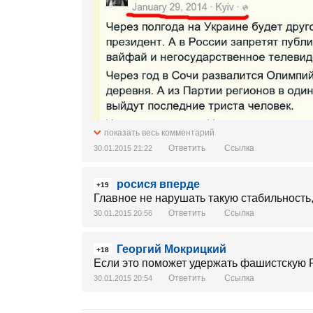
показать весь комментарий
Ответить
Ссылка
30.01.2015 21:22
росися вперде
+19
Главное не нарушать такую стабильность,
Ответить
Ссылка
30.01.2015 20:56
Георгий Мокрицкий
+18
Если это поможет удержать фашистскую Ра
Ответить
Ссылка
30.01.2015 20:54