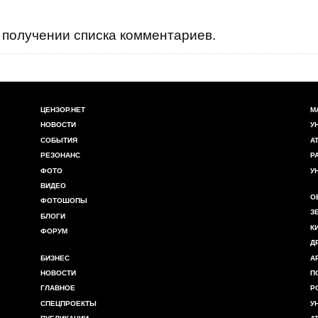
получении списка комментариев.
ЦЕНЗОР.НЕТ
М
НОВОСТИ
У
СОБЫТИЯ
А
РЕЗОНАНС
Р
ФОТО
У
ВИДЕО
О
ФОТОШОПЫ
З
БЛОГИ
К
ФОРУМ
Д
БИЗНЕС
А
НОВОСТИ
П
ГЛАВНОЕ
Р
СПЕЦПРОЕКТЫ
У