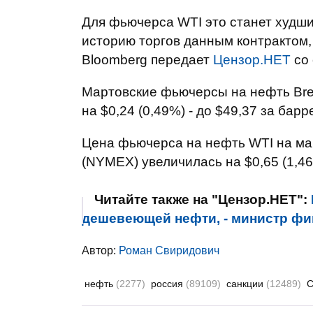
Для фьючерса WTI это станет худшим
историю торгов данным контрактом, 
Bloomberg передает
Цензор.НЕТ
со 
Мартовские фьючерсы на нефть Bre
на $0,24 (0,49%) - до $49,37 за барр
Цена фьючерса на нефть WTI на ма
(NYMEX) увеличилась на $0,65 (1,46%
Читайте также на "Цензор.НЕТ":
дешевеющей нефти, - министр ф
Автор:
Роман Свиридович
нефть
(2277)
россия
(89109)
санкции
(12489)