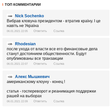
ТОП КОММЕНТАРИИ
Nick Sochenko
+44
Вибрав кловуна президентом - втратив країну. І це
навіть не Україна
Ответить
Ссылка
06.01.2021 22:05
Rhodesian
+35
после ухода от власти все его финансовые дела
станут достоянием общественности. Будут
опубликованы все транзакции
Ответить
Ссылка
06.01.2021 22:07
Алекс Мышкевич
+33
американскому клоуну - конец !
статья - госпереворот и реанимация поддержки
рашей на выборах
Ответить
Ссылка
06.01.2021 22:09