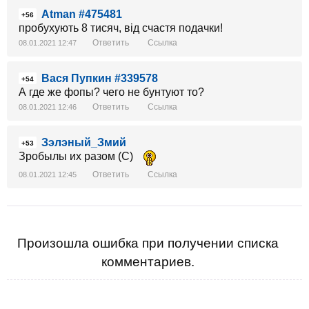
Atman #475481
+56
пробухують 8 тисяч, від счастя подачки!
Ответить
Ссылка
08.01.2021 12:47
Вася Пупкин #339578
+54
А где же фопы? чего не бунтуют то?
Ответить
Ссылка
08.01.2021 12:46
Зэлэный_Змий
+53
Зробылы их разом (С)
Ответить
Ссылка
08.01.2021 12:45
Произошла ошибка при получении списка
комментариев.