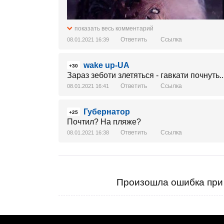
показать весь комментарий
Ответить
Ссылка
08.01.2021 16:39
wake up-UA
+30
Зараз зеботи злетяться - гавкати почнуть..
Ответить
Ссылка
08.01.2021 16:41
Губернатор
+25
Почтил? На пляже?
Ответить
Ссылка
08.01.2021 16:38
Произошла ошибка при 