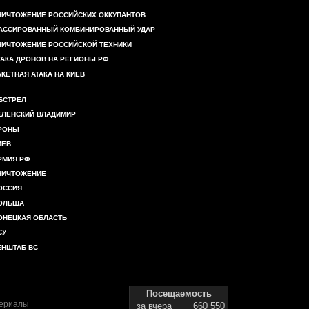
НИЧТОЖЕНИЕ РОССИЙСКИХ ОККУПАНТОВ
АССИРОВАННЫЙ КОМБИНИРОВАННЫЙ УДАР
НИЧТОЖЕНИЕ РОССИЙСКОЙ ТЕХНИКИ
ТАКА ДРОНОВ НА РЕГИОНЫ РФ
АКЕТНАЯ АТАКА НА КИЕВ
БСТРЕЛ
ЕЛЕНСКИЙ ВЛАДИМИР
РОНЫ
ИЕВ
РМИЯ РФ
НИЧТОЖЕНИЕ
ОССИЯ
ОЛЬША
ОНЕЦКАЯ ОБЛАСТЬ
СУ
ЕНШТАБ ВС
Посещаемость
териалы
за вчера
660 550