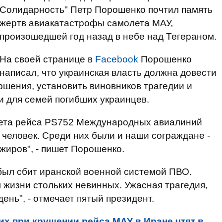
Солидарность" Петр Порошенко почтил память
жертв авиакатастрофы самолета МАУ,
произошедшей год назад в небе над Тегераном.
На своей странице в
Facebook
Порошенко
написал, что украинская власть должна довести
ршения, установить виновников трагедии и
и для семей погибших украинцев.
лета рейса PS752 Международных авиалиний
 человек. Среди них были и наши сограждане -
жиров", - пишет Порошенко.
 был сбит иранской военной системой ПВО.
 жизни стольких невинных. Ужасная трагедия,
день", - отмечает пятый президент.
х при крушении рейса МАУ в Иране чтят в