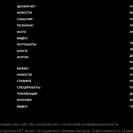
ЦЕНЗОР.НЕТ
У
НОВОСТИ
М
СОБЫТИЯ
У
РЕЗОНАНС
А
ФОТО
Р
ВИДЕО
О
ФОТОШОПЫ
З
БЛОГИ
Д
ФОРУМ
К
БИЗНЕС
А
НОВОСТИ
У
ГЛАВНОЕ
Р
СПЕЦПРОЕКТЫ
П
ПУБЛИКАЦИИ
Д
КОЛОНКИ
В
ВИДЕО
Г
ривая наш сайт, Вы соглашаетесь с
политикой конфиденциальности
.
я Цензор.НЕТ может не разделять позицию авторов. Ответственность за ма