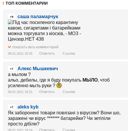
ТОП КОММЕНТАРИИ
саша паламарчук
+9
показать весь комментарий
Ответить
Ссылка
08.01.2021 18:35
Алекс Мышкевич
+7
а мылом ?
альо, дебилы, где я буду покупать
МЫЛО
, чтоб
усиленно мыть руки ?
Ответить
Ссылка
08.01.2021 18:21
aleks kyb
+7
Як заборонені товари повязані з вірусом? Вони шо,
заражені чи вірус ******* батарейки? Чи зетіпіли
просто дібіли?
Ответить
Ссылка
08.01.2021 18:24