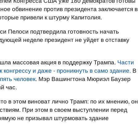
елей Конгресса США уже 180 демократов готовы
ное обвинение против президента заключается в
оторые привели к штурму Капитолия.
си Пелоси подтвердила готовность начать
дующей неделе президент не уйдет в отставку
рошла массовая акция в поддержку Трампа.
Части
 конгрессу и даже - проникнуть в само здание.
В
 пять человек
. Мэр Вашингтона Мюриэл Баузер
й час.
то в этом виноват лично Трамп: по их мнению, он
йствиям. При этом в своем выступлении перед
рямую не призывал штурмовать здание