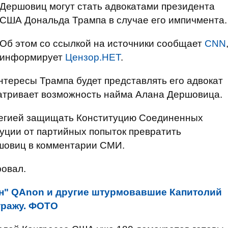
Дершовиц могут стать адвокатами президента
США Дональда Трампа в случае его импичмента.
Об этом со ссылкой на источники сообщает
CNN
информирует
Цензор.НЕТ
.
нтересы Трампа будет представлять его адвокат
атривает возможность найма Алана Дершовица.
легией защищать Конституцию Соединенных
туции от партийных попыток превратить
ршовиц в комментарии СМИ.
ровал.
н" QAnon и другие штурмовавшие Капитолий
тражу. ФОТО