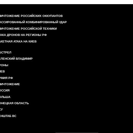
НИЧТОЖЕНИЕ РОССИЙСКИХ ОККУПАНТОВ
АССИРОВАННЫЙ КОМБИНИРОВАННЫЙ УДАР
НИЧТОЖЕНИЕ РОССИЙСКОЙ ТЕХНИКИ
ТАКА ДРОНОВ НА РЕГИОНЫ РФ
АКЕТНАЯ АТАКА НА КИЕВ
БСТРЕЛ
ЕЛЕНСКИЙ ВЛАДИМИР
РОНЫ
ИЕВ
РМИЯ РФ
НИЧТОЖЕНИЕ
ОССИЯ
ОЛЬША
ОНЕЦКАЯ ОБЛАСТЬ
СУ
ЕНШТАБ ВС