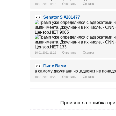
Ответить
Ссылка
10.01.2021 11:18
Senator S #201477
+19
Ответить
Ссылка
10.01.2021 11:22
Гыг с Вами
+17
а самому джулиани,чо ,адвокат не понад
Ответить
Ссылка
10.01.2021 11:22
Произошла ошибка при 