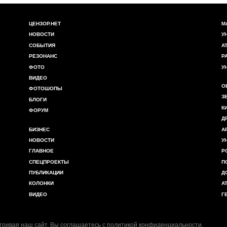
ЦЕНЗОР.НЕТ
М
НОВОСТИ
У
СОБЫТИЯ
А
РЕЗОНАНС
Р
ФОТО
У
ВИДЕО
О
ФОТОШОПЫ
З
БЛОГИ
К
ФОРУМ
Д
БИЗНЕС
А
НОВОСТИ
У
ГЛАВНОЕ
Р
СПЕЦПРОЕКТЫ
П
ПУБЛИКАЦИИ
Д
КОЛОНКИ
А
ВИДЕО
Г
ривая наш сайт, Вы соглашаетесь с
политикой конфиденциальности
.