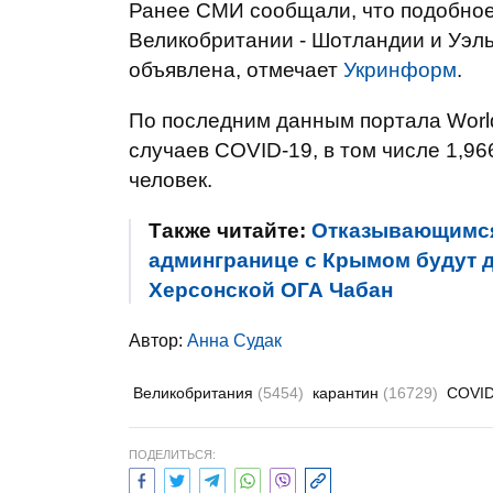
Ранее СМИ сообщали, что подобное 
Великобритании - Шотландии и Уэльс
объявлена, отмечает
Укринформ
.
По последним данным портала World
случаев COVID-19, в том числе 1,9
человек.
Также читайте:
Отказывающимся 
админгранице с Крымом будут де
Херсонской ОГА Чабан
Автор:
Анна Судак
Великобритания
(5454)
карантин
(16729)
COVI
ПОДЕЛИТЬСЯ: