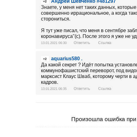
Андрей Шевченко #481297
+2
Знаете, у меня нет таких данных, которы
совершенно иррациональное, а когда тако
сторониться.
Я тут уже писал, что меня в сентябре за
коронавируса"(с). После этого я уже не 
Ответить
Ссылка
13.01.2021 06:30
aquarius580 .
+2
Да какой секрет ? Идёт попытка установ
коммунофашистский переворот, под видо
марксист Клаус Шваб, которому черти в а
кадров.
Ответить
Ссылка
13.01.2021 06:35
Произошла ошибка при 