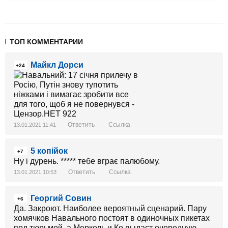
ТОП КОММЕНТАРИИ
Майкл Дорси
+24
Ответить
Ссылка
13.01.2021 11:41
5 копійок
+7
Ну і дурень. ***** тебе вграє палюбому.
Ответить
Ссылка
13.01.2021 10:53
Георгий Совин
+6
Да. Закроют. Наиболее вероятный сценарий. Пару
хомячков Навального постоят в одиночных пикетах
под тюрьмой, а Меркель и Ко выдаст очередную