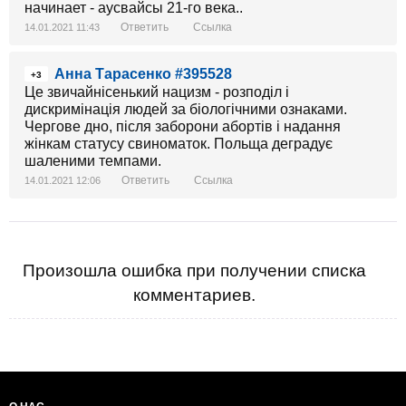
начинает - аусвайсы 21-го века..
Ответить
Ссылка
14.01.2021 11:43
Анна Тарасенко #395528
+3
Це звичайнісенький нацизм - розподіл і
дискримінація людей за біологічними ознаками.
Чергове дно, після заборони абортів і надання
жінкам статусу свиноматок. Польща деградує
шаленими темпами.
Ответить
Ссылка
14.01.2021 12:06
Произошла ошибка при получении списка
комментариев.