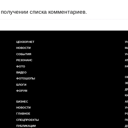
получении списка комментариев.
ЦЕНЗОР.НЕТ
У
НОВОСТИ
М
СОБЫТИЯ
У
РЕЗОНАНС
А
ФОТО
Р
ВИДЕО
О
ФОТОШОПЫ
З
БЛОГИ
Д
ФОРУМ
К
БИЗНЕС
А
НОВОСТИ
У
ГЛАВНОЕ
Р
СПЕЦПРОЕКТЫ
П
ПУБЛИКАЦИИ
Д